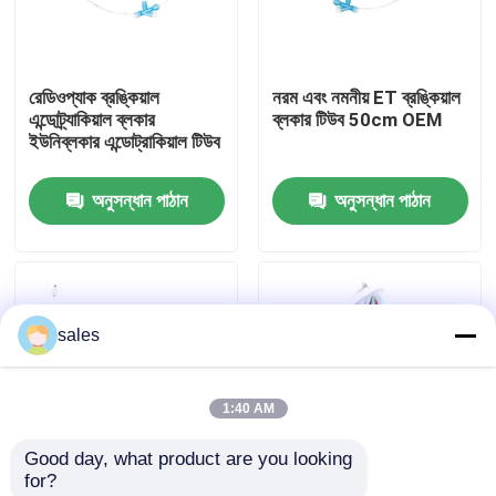
আমাদের সম্পর্কে
রেডিওপ্যাক ব্রঙ্কিয়াল
নরম এবং নমনীয় ET ব্রঙ্কিয়াল
এন্ডোট্র্যাকিয়াল ব্লকার
ব্লকার টিউব 50cm OEM
কারখানা ভ্রমণ
ইউনিব্লকার এন্ডোট্রাকিয়াল টিউব
অনুসন্ধান পাঠান
অনুসন্ধান পাঠান
মান নিয়ন্ত্রণ
আমাদের সাথে যোগাযোগ করুন
sales
উদ্ধৃতির জন্য আবেদন
1:40 AM
ইটি টিউব এয়ারওয়ে
Good day, what product are you looking 
for?
ল্যারিঞ্জিয়াল মাস্ক এয়ারওয়ে
মেডিকেল এনেস্থেশিয়ার জন্য
মেডিকেল পিভিসি ইউনিব্লকার