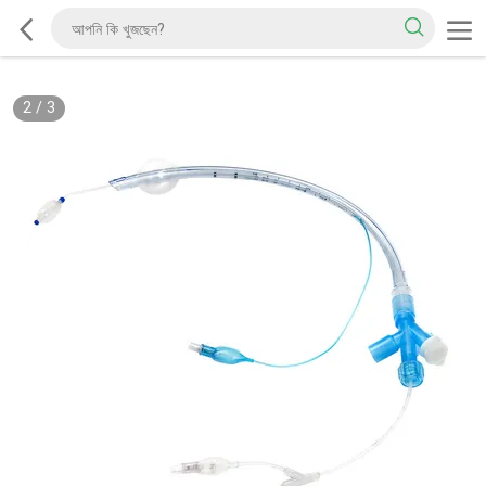
2
/
3