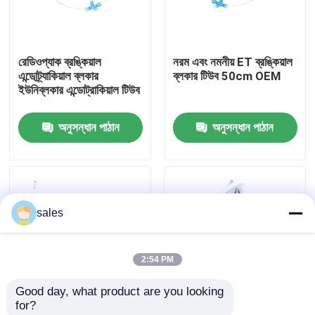
আমাদের সম্পর্কে
রেডিওপ্যাক ব্রঙ্কিয়াল
নরম এবং নমনীয় ET ব্রঙ্কিয়াল
এন্ডোট্র্যাকিয়াল ব্লকার
ব্লকার টিউব 50cm OEM
কারখানা ভ্রমণ
ইউনিব্লকার এন্ডোট্রাকিয়াল টিউব
অনুসন্ধান পাঠান
অনুসন্ধান পাঠান
মান নিয়ন্ত্রণ
আমাদের সাথে যোগাযোগ করুন
sales
উদ্ধৃতির জন্য আবেদন
2:54 PM
ইটি টিউব এয়ারওয়ে
Good day, what product are you looking 
for?
ল্যারিঞ্জিয়াল মাস্ক এয়ারওয়ে
মেডিকেল এনেস্থেশিয়ার জন্য
মেডিকেল পিভিসি ইউনিব্লকার