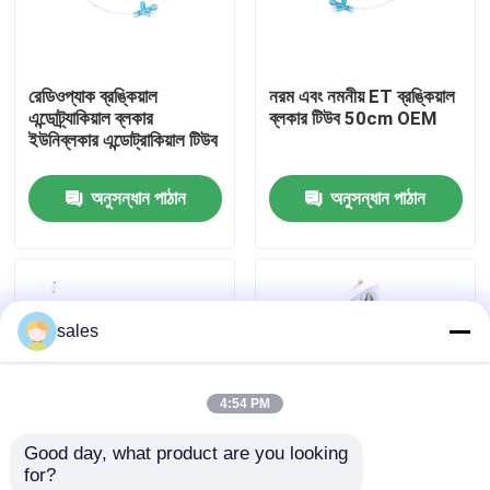
আমাদের সম্পর্কে
রেডিওপ্যাক ব্রঙ্কিয়াল
নরম এবং নমনীয় ET ব্রঙ্কিয়াল
এন্ডোট্র্যাকিয়াল ব্লকার
ব্লকার টিউব 50cm OEM
কারখানা ভ্রমণ
ইউনিব্লকার এন্ডোট্রাকিয়াল টিউব
অনুসন্ধান পাঠান
অনুসন্ধান পাঠান
মান নিয়ন্ত্রণ
আমাদের সাথে যোগাযোগ করুন
sales
উদ্ধৃতির জন্য আবেদন
4:54 PM
ইটি টিউব এয়ারওয়ে
Good day, what product are you looking 
for?
ল্যারিঞ্জিয়াল মাস্ক এয়ারওয়ে
মেডিকেল এনেস্থেশিয়ার জন্য
মেডিকেল পিভিসি ইউনিব্লকার