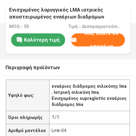
Ενισχυμένος λαρυγγικός LMA ιατρικός
αποστειρωμένος εναέριων διαδρόμων
σιλικόνης Supraglottic
MOQ：50
Τιμή：Διαπραγματεύσιμα
Μας ελάτε σε
Καλύτερη τιμή
επαφή με
Περιγραφή προϊόντων
εναέριος διάδρομος σιλικόνης lma
,
Ιατρική σιλικόνη lma
,
Υψηλό φως:
Ενισχυμένος supraglottic εναέριος
διάδρομος lma
Όροι πληρωμής
T/T
Αριθμό μοντέλου
Lmk-04