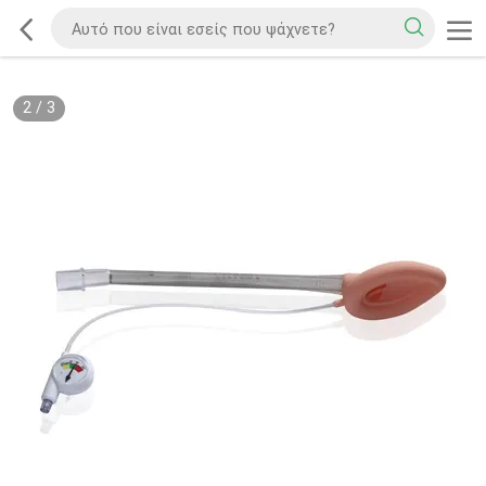
2
/
3