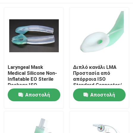
Laryngeal Mask
Διπλό κανάλι LMA
Medical Silicone Non-
Προστασία από
Inflatable EO Sterile
απόρροια ISO
Package ISO
Standard Connector/
Certificated
Medical Silicone
Αρχική Σελίδα
Αποστολή
Αποστολή
Structure/ CE ISO
ερώτησης
ερώτησης
Προϊόντα
Εμφάνιση VR