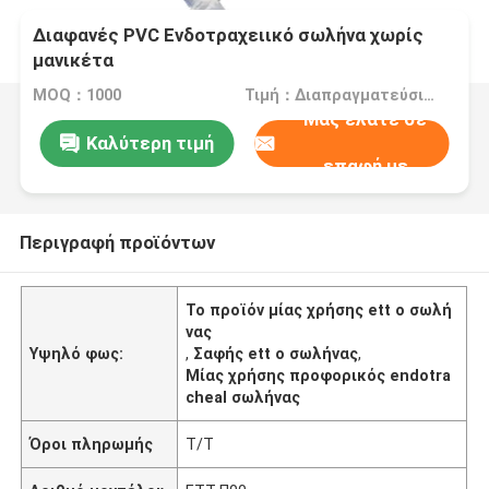
Διαφανές PVC Ενδοτραχειικό σωλήνα χωρίς
μανικέτα
MOQ：1000
Τιμή：Διαπραγματεύσιμα
Μας ελάτε σε
Καλύτερη τιμή
επαφή με
Περιγραφή προϊόντων
Το προϊόν μίας χρήσης ett ο σωλή
νας
Υψηλό φως:
,
Σαφής ett ο σωλήνας
,
Μίας χρήσης προφορικός endotra
cheal σωλήνας
Όροι πληρωμής
T/T