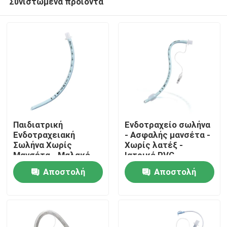
Συνιστώμενα προϊόντα
Παιδιατρική
Ενδοτραχείο σωλήνα
Ενδοτραχειακή
- Ασφαλής μανσέτα -
Σωλήνα Χωρίς
Χωρίς λατέξ -
Μανσέτα - Μαλακό
Ιατρικό PVC -
Αρχική Σελίδα
Μπλε Ιατρικό PVC -
Διαφανείς
Αποστολή
Αποστολή
Πιστοποίηση CE ISO
σημειώσεις
Προϊόντα
ερώτησης
ερώτησης
Εμφάνιση VR