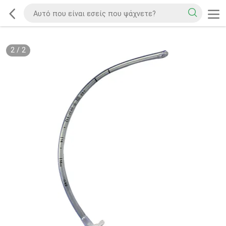
2
/
2