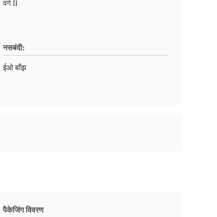
वर्ग II
नसबंदी:
ईओ बाँझ
पैकेजिंग विवरण