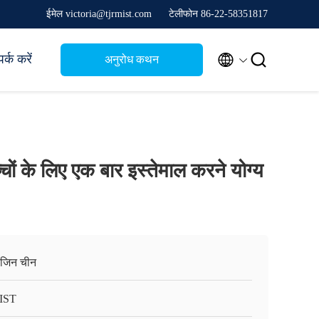
ईमेल victoria@tjrmist.com
टेलीफोन 86-22-58351817


र्क करें
अनुरोध कथन
च्चों के लिए एक बार इस्तेमाल करने योग्य
ंजिन चीन
IST