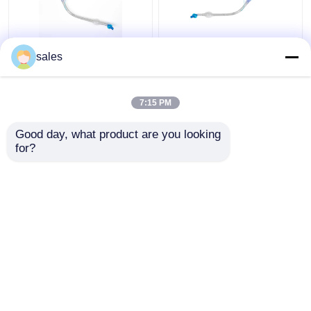
FR28-FR41
ODM Cuffed Dubbele
sales
Endotracheal Dubbel
Lumen Luchtpijptak
Tracheaal Cannula van
voor Tracheostomy
de Lumenbuis Apparaat
7:15 PM
Beste prijs
Beste prijs
Good day, what product are you looking 
for?
Contacteer ons
Contacteer ons
Bekijk meer
Thuis
Ongeveer ons
Contacteer ons
Desktop Site
Sitemap
Privacybeleid