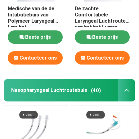
Medische van de de
De zachte
OEM-katheters
Intubatiebuis van
Comfortabele
Polymeer Laryngeal
Laryngeal Luchtroute
Lma het
van het het Lumen
Maskerluchtroute voor
Laryngeal Masker van
Beste prijs
Beste prijs
Chirurgie
de Maskerluchtroute
LMA Medische
InstrumentDual
Contacteer ons
Contacteer ons
Nasopharyngeal Luchtroutebuis
(40)