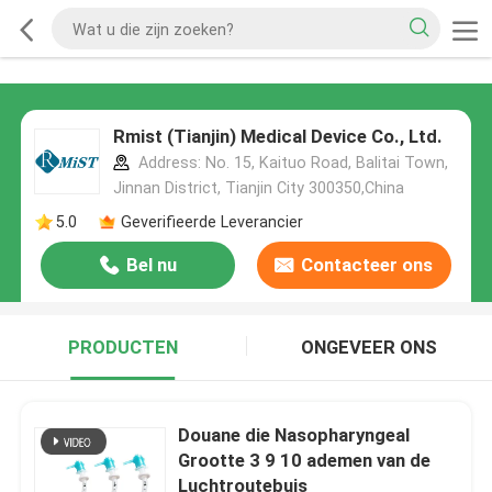
Rmist (Tianjin) Medical Device Co., Ltd.
Address: No. 15, Kaituo Road, Balitai Town,
Jinnan District, Tianjin City 300350,China
5.0
Geverifieerde Leverancier
Bel nu
Contacteer ons
PRODUCTEN
ONGEVEER ONS
Douane die Nasopharyngeal
Grootte 3 9 10 ademen van de
Luchtroutebuis