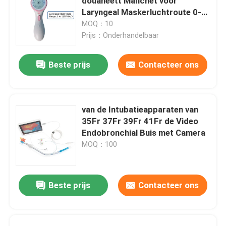
douaneett Manchet voor
Laryngeal Maskerluchtroute 0-
120cmH2O
MOQ：10
Prijs：Onderhandelbaar
Beste prijs
Contacteer ons
van de Intubatieapparaten van
35Fr 37Fr 39Fr 41Fr de Video
Endobronchial Buis met Camera
MOQ：100
Beste prijs
Contacteer ons