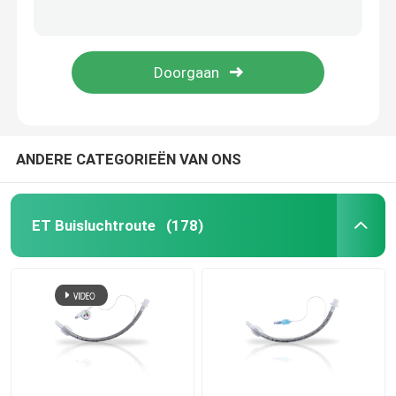
Gediplomeerde Video de Intubatieapparaten ET Buis 7,5 van Ce voor ICU
Medische van de de Zuigings Endotracheal Buis van het Rangsilicone Videolma Subglottic Klasse II
ET Buisluchtroute
Aangepaste Video Pediatrische Intubatieapparaten ET Buis
Video Laryngeal Buis 4,0 van de Maskerlma ETT Luchtroute # Gesteriliseerd EO
Laryngeal Maskerluchtroute
Nasopharyngeal Luchtroutebuis
ANDERE CATEGORIEËN VAN ONS
Beschikbare Endotracheal Buis
ET Buisluchtroute
(178)
Dubbele Lumen Luchtpijptak
De Monitor van de luchtroutedruk
De Manometer van de manchetdruk