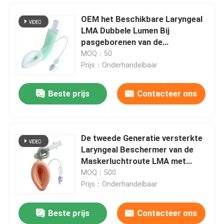
OEM het Beschikbare Laryngeal
LMA Dubbele Lumen Bij
pasgeborenen van de
Maskerluchtroute
MOQ：50
Prijs：Onderhandelbaar
Beste prijs
Contacteer ons
De tweede Generatie versterkte
Laryngeal Beschermer van de
Thuis
Maskerluchtroute LMA met
ProefBalloon
MOQ：500
Prijs：Onderhandelbaar
Producten
Beste prijs
Contacteer ons
7.0FR Atraumatic Endotracheal Bronchiale Blocker Buistype P EO Sterilisatie
VR-show