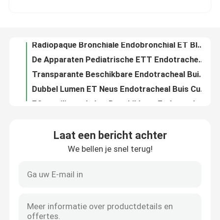
Radiopaque Bronchiale Endobronchial ET Blocker Buis voor Medisch
De Apparaten Pediatrische ETT Endotracheal Buis van de Cuffed Videointubatie
Over ons
Transparante Beschikbare Endotracheal Buisluchtroute voor Klinische Zorg
Dubbel Lumen ET Neus Endotracheal Buis Cuffed of Uncuffed
Fabrieksreis
EO steriliseerde het Beschikbare Endotracheal Lumen Bij pasgeborenen van de Buiszuiging
Medische kwaliteit PVC endotracheale buis combinatie kit voor veelzijdige medische toepassing
Kwaliteitscontrole
DEHP Vrije Pediatrische Endotracheal de Buisuitrusting van Uncuffed Et van de Buis
Beschikbaar Endotracheal Orotracheal-Verklaard Buis Dubbel Lumen ETT ISO13485
Contacteer ons
Medische pvc-PE van de naso Endotracheal Buis van het Zuigingslumen Individuele Zak Verpakking
Laat een bericht achter
Opblaasbaar Manchet 2,0 tot 10,0 ET Buisluchtroute, Individuele Zak Makkelijk te gebruiken Verpakking
We bellen je snel terug!
nieuws
Door de Transparante Kleur van Neus Endotracheal Buizen voor Medische Gebruik ET Buisluchtroute
Endotracheal pvc 8,0 ET Buisluchtroute met Murphy Eye
Koop Cilindrische Silicone ET Buisluchtroute met Individuele Zak Verpakking
Alle Gevallen
ISO Verklaarde pvc ET Buis voor Kinderen en Volwassenen, Hoogte - kwaliteits Materiële Endotracheal Buizen
Laryngeal Maskerluchtroute Neus ET Buis Versterkte Transparante ETT
Vraag een offerte aan