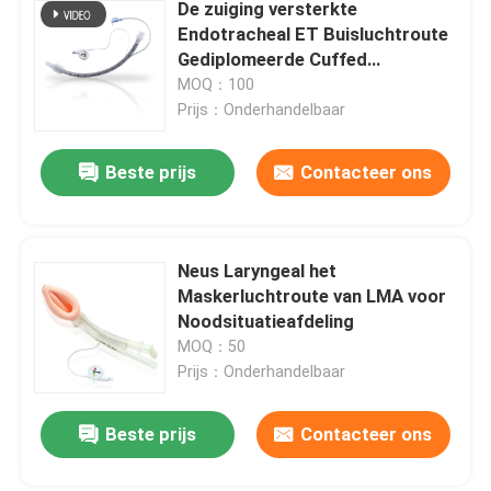
De zuiging versterkte
Endotracheal ET Buisluchtroute
Gediplomeerde Cuffed
ISO13485
MOQ：100
Prijs：Onderhandelbaar
Beste prijs
Contacteer ons
Neus Laryngeal het
Maskerluchtroute van LMA voor
Noodsituatieafdeling
MOQ：50
Prijs：Onderhandelbaar
Beste prijs
Contacteer ons