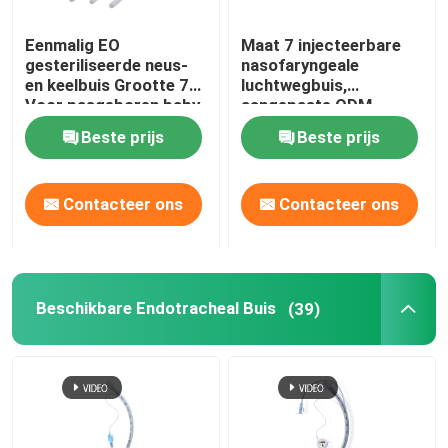
Eenmalig EO
Maat 7 injecteerbare
gesteriliseerde neus-
nasofaryngeale
en keelbuis Grootte 7
luchtwegbuis,
Voor pasgeboren baby
aangepaste ODM
ondersteund
Beste prijs
Beste prijs
Contacteer ons
Contacteer ons
Beschikbare Endotracheal Buis
(39)