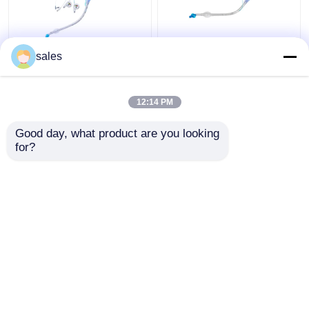
Van het Lumencuffed
ODM Cuffed Dubbele
sales
Tracheostomy van ICU
Lumen Luchtpijptak
Dubbele Cannula van de
voor Tracheostomy
de Buistrachee
12:14 PM
Beste prijs
Beste prijs
Good day, what product are you looking 
for?
Contacteer ons
Contacteer ons
Bekijk meer
Thuis
Ongeveer ons
Contacteer ons
Desktop Site
Sitemap
Privacybeleid