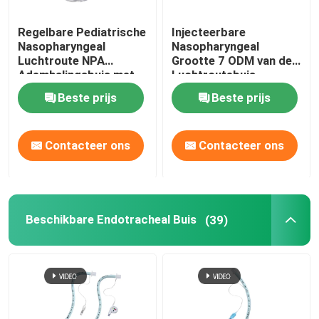
Regelbare Pediatrische
Injecteerbare
Nasopharyngeal
Nasopharyngeal
Luchtroute NPA
Grootte 7 ODM van de
Ademhalingsbuis met
Luchtroutebuis
Zacht Uiteinde
Beste prijs
Beste prijs
Contacteer ons
Contacteer ons
Beschikbare Endotracheal Buis
(39)