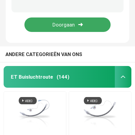
De chirurgische Tracheostomy-Manometer van de Manchetdruk voor Volwassen Kindzuigeling
Multimode T.L.F Cuff Pressure Manometer Cufflator voor Intubations
Nasopharyngeal Luchtroutebuis
Het medische Nasopharyngeal Oropharyngeal Wegwerpproduct van de Luchtroutebuis
Van de de Luchtroutebuis van de zuurstoflevering Nasopharyngeal Grootte 6 7 8 voor Anesthesie
Beschikbare Endotracheal Buis
Dubbele Lumen Luchtpijptak
ANDERE CATEGORIEËN VAN ONS
De Monitor van de luchtroutedruk
ET Buisluchtroute
(144)
De Manometer van de manchetdruk
Bronchiale Blocker Buis
Zuig katheter