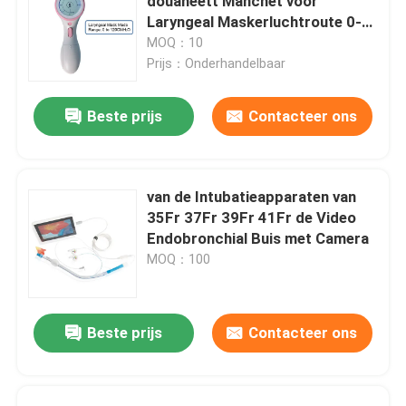
douaneett Manchet voor
Laryngeal Maskerluchtroute 0-
120cmH2O
MOQ：10
Prijs：Onderhandelbaar
Beste prijs
Contacteer ons
van de Intubatieapparaten van
35Fr 37Fr 39Fr 41Fr de Video
Endobronchial Buis met Camera
MOQ：100
Beste prijs
Contacteer ons