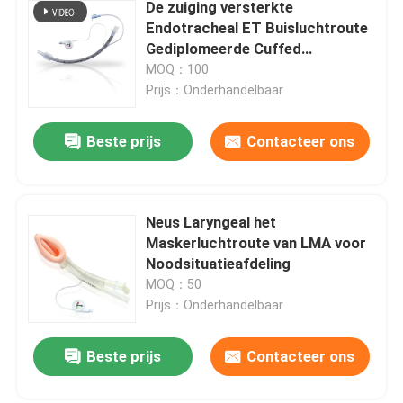
De zuiging versterkte
Endotracheal ET Buisluchtroute
Gediplomeerde Cuffed
ISO13485
MOQ：100
Prijs：Onderhandelbaar
Beste prijs
Contacteer ons
Neus Laryngeal het
Maskerluchtroute van LMA voor
Noodsituatieafdeling
MOQ：50
Prijs：Onderhandelbaar
Beste prijs
Contacteer ons