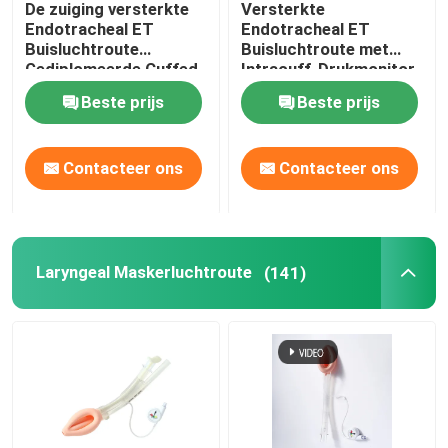
De zuiging versterkte
Versterkte
Endotracheal ET
Endotracheal ET
Videointubatieapparaten
Buisluchtroute
Buisluchtroute met
Gediplomeerde Cuffed
Intracuff-Drukmonitor
ISO13485
Beste prijs
Beste prijs
Oropharyngeal Luchtroutebuis
Contacteer ons
Contacteer ons
Persoonlijk beschermingsmiddelppe
Verdoofingsmiddelen
Laryngeal Maskerluchtroute
(141)
Endotracheale buiscomponenten
OEM-katheters