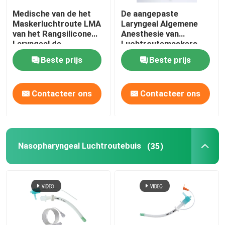
Medische van de het
De aangepaste
Maskerluchtroute LMA
Laryngeal Algemene
van het Rangsilicone
Anesthesie van
Laryngeal de
Luchtroutemaskers
Beschermerluchtroute
LMA
Beste prijs
Beste prijs
Contacteer ons
Contacteer ons
Nasopharyngeal Luchtroutebuis
(35)