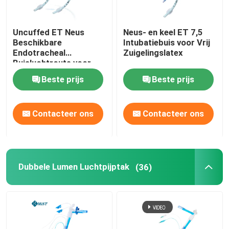
Uncuffed ET Neus
Neus- en keel ET 7,5
Beschikbare
Intubatiebuis voor Vrij
Endotracheal
Zuigelingslatex
Buisluchtroute voor
Chirurgische OEM
Beste prijs
Beste prijs
Contacteer ons
Contacteer ons
Dubbele Lumen Luchtpijptak
(36)