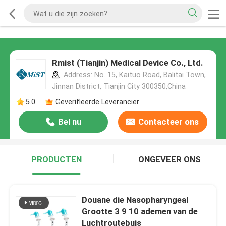
Rmist (Tianjin) Medical Device Co., Ltd.
Address: No. 15, Kaituo Road, Balitai Town,
Jinnan District, Tianjin City 300350,China
5.0
Geverifieerde Leverancier
Bel nu
Contacteer ons
PRODUCTEN
ONGEVEER ONS
Douane die Nasopharyngeal
Grootte 3 9 10 ademen van de
Luchtroutebuis