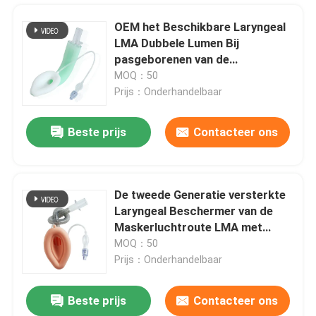
OEM het Beschikbare Laryngeal
LMA Dubbele Lumen Bij
pasgeborenen van de
Maskerluchtroute
MOQ：50
Prijs：Onderhandelbaar
Beste prijs
Contacteer ons
De tweede Generatie versterkte
Laryngeal Beschermer van de
Thuis
Maskerluchtroute LMA met
ProefBalloon
MOQ：50
Prijs：Onderhandelbaar
Producten
Beste prijs
Contacteer ons
Medische van de het Maskerluchtroute LMA van het Rangsilicone Laryngeal de Beschermerluchtroute
VR-show