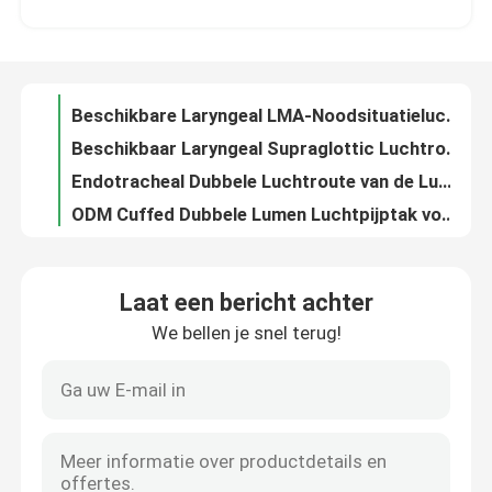
Beschikbare Laryngeal LMA-Noodsituatieluchtroute voor Slokdarmdrainage
Beschikbaar Laryngeal Supraglottic Luchtroutelma Silicone met ProefBalloon
Over ons
Endotracheal Dubbele Luchtroute van de Lumen Luchtpijptak voor Long
ODM Cuffed Dubbele Lumen Luchtpijptak voor Tracheostomy
Fabrieksreis
Transparant pvc versterkte Pediatrische Endotracheal ETT de Buis Beschikbare Oem van Cuffed
Beschermer van de douane de 3de Generatie LMA voor de Afdeling van ICU Anesthesiology
Kwaliteitscontrole
Zachte Gesloten Oropharyngeal Zuigingscatheter voor Tracheostomy
Endotracheal Bronchiale Blocker van het ziekenhuispvc Buis met Indicator
Contacteer ons
Microporous Persoonlijk beschermingsmiddelppe Volledige Lichaamskleding met Ritssluiting
Laat een bericht achter
Disposible de Videostylet Luchtroute van de Intubatielma Buis
We bellen je snel terug!
Vraag een offerte aan
Indicator van de het Manchetmanometer van de Trach Endotracheal Buis voor Layrngeal-Maskerluchtroute LMA
Klasse II Beschikbaar Endotracheal Buis Dubbel Lumen ETT voor Ademhalingsafdeling
De medische Catheter Bij pasgeborenen van de de Buiszuiging van Rangpvc Endotracheal met Manchet
ET Buisluchtroute
EO Steriled Nasopharyngeal Grootte 7 van de Luchtroutebuis voor Pasgeborenezuigeling
Canack Mondeling en Nasopharyngeal Cannula Vrij Luchtrouteslatex
Laryngeal Maskerluchtroute