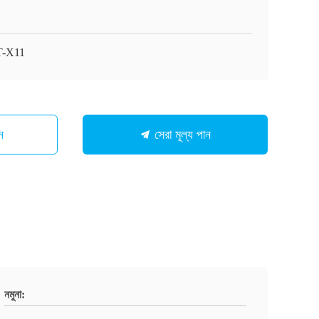
T-X11
ন
সেরা মূল্য পান
নমুনা: