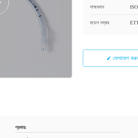
সাক্ষ্যদান
ISO
মডেল নম্বার
ET
যোগাযোগ করু
প্রকার: