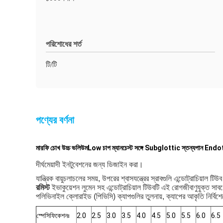
পরিশোধের শর্ত
টি/টি
পণ্যের বর্ণনা
মারফি চোখ উচ্চ ভলিউমLow চাপ ম্যানচেস্ট সঙ্গে Subglottic স্তন্যপান E
দীর্ঘমেয়াদী ইনটুবেশনের জন্য ডিজাইন করা।
যান্ত্রিক বায়ুচলাচলের সময়, উপরের শ্বাসযন্ত্রের স্রাবগুলি এন্ডোট্রাচি
রমিস্ট
ইভাকুয়েশন লুমেন সহ এন্ডোট্রাচিয়াল টিউবটি এই রোগজীবাণুযুক্ত 
পলিভিনাইল ক্লোরাইড (পিভিসি) ক্যাপগুলির তুলনায়, ক্যাপের আকৃতি নির্ব
স্পেসিফিকেশনঃ
2.0
2.5
3.0
3.5
4.0
4.5
5.0
5.5
6.0
6.5