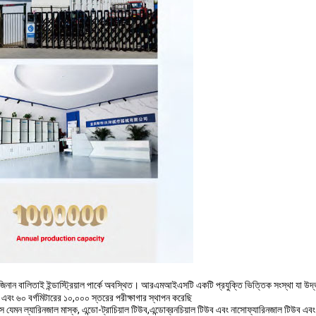
 জিনান বালিতাই ইন্ডাস্ট্রিয়াল পার্কে অবস্থিত। আরএমআইএসটি একটি প্রযুক্তি ভিত্তিক সংস্থা যা উ
 এবং ৬০ বর্গমিটারের ১০,০০০ স্তরের পরীক্ষাগার স্থাপন করেছি
স যেমন ল্যারিনজাল মাস্ক, এন্ডো-ট্রাচিয়াল টিউব,এন্ডোব্রনচিয়াল টিউব এবং নাসোফ্যারিনজাল টিউব এবং অন্