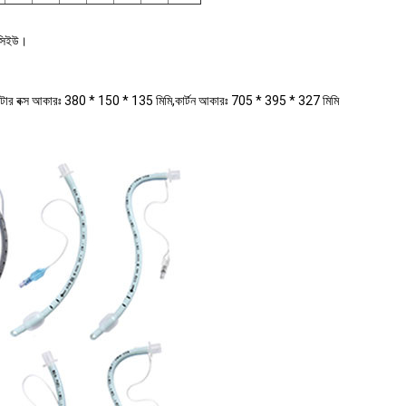
আইসিইউ।
িএন,ইনটার বক্স আকারঃ 380 * 150 * 135 মিমি,কার্টন আকারঃ 705 * 395 * 327 মিমি