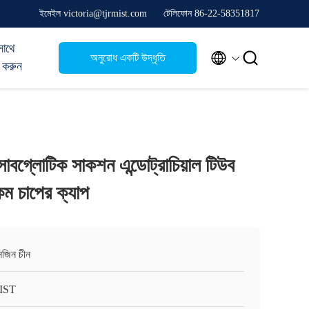
ইমেইল victoria@tjrmist.com
টেলিফোন 86-22-58351817
সাথে


অনুরোধ একটি উদ্ধৃতি
 করুন
াবগ্লোটিক সাকশন এন্ডোট্রাচিয়াল টিউব
কম চাপের ক্যাপ
ানজিন চীন
IST