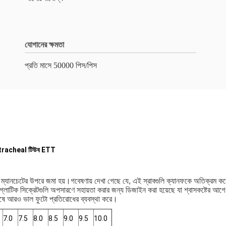
যোগানের ক্ষমতা
প্রতি মাসে 50000 পিস/পিস
ndotracheal টিউব ETT
য়াল টিউব ম্যানচেটের উপরে জমা হয়।গবেষণায় দেখা গেছে যে, এই স্রাবগুলি ক্যানফকে অতিক্র
সাবগ্লোটিক সিক্রেটগুলি অপসারণে সহায়তা করার জন্য ডিজাইন করা হয়েছে যা শ্বাসকষ্টের
িশেষে আরও ভাল ফুটো প্রতিরোধের ব্যবস্থা করে।
7.0
7.5
8.0
8.5
9.0
9.5
10.0