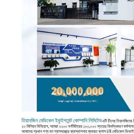
তিয়ানজিন মেডিকেল ইকুইপমেন্ট কোম্পানি লিমিটেড
এটি চীনের তিয়ানজিনের
২০ মিলিয়ন বিনিয়োগ, আমরা ২২০০ বর্গমিটারের ১০০,০০০ স্তরের বিশুদ্ধিকরণ কর্মশালা
আমাদের প্রধান পণ্য হল শ্বাসযন্ত্রের ব্যবস্থাপনায় ব্যবহৃত ক্লাস I/II মেডিকেল ডিভাই