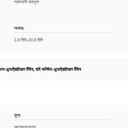
শ্বাসনালী ক্যানুলা
আকার:
2.0 মিমি-10.0 মিমি
োখ এন্ডোট্রাচিয়াল টিউব
,
হাই ভলিউম এন্ডোট্রাচিয়াল টিউব
মূল্য
আলোচনাযোগ্য