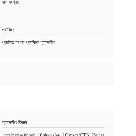
মাল সংগ্রহ
প্যাকিং:
প্রচলিত কাগজ প্লাস্টিক প্যাকেজিং
প্যাকেজিং বিবরণ
1pcs/পেপার-পলি থলি, 10pieces/বক্স, 10boxes/CTN, ভিতরের