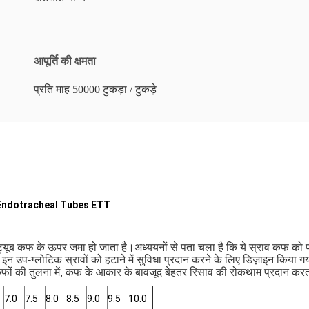
आपूर्ति की क्षमता
प्रति माह 50000 टुकड़ा / टुकड़े
ng Endotracheal Tubes ETT
ल ट्यूब कफ के ऊपर जमा हो जाता है।अध्ययनों से पता चला है कि ये स्राव कफ को 
रे इन उप-ग्लोटिक स्रावों को हटाने में सुविधा प्रदान करने के लिए डिज़ाइन किया
कफों की तुलना में, कफ के आकार के बावजूद बेहतर रिसाव की रोकथाम प्रदान करत
7.0
7.5
8.0
8.5
9.0
9.5
10.0