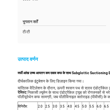
भुगतान शर्तें
टी/टी
उत्पाद वर्णन
मर्फी आंख उच्च आयतन कम दबाव कफ के साथ Subglottic Suctioni
दीर्घकालिक इंटुबेशन के लिए डिज़ाइन किया गया।
यांत्रिक वेंटिलेशन के दौरान, ऊपरी श्वसन पथ से स्राव एंडोट्रैके
रेमिस्ट
निकासी ल्यूमेन के साथ एंडोट्रैकेल ट्यूब को रोगजनकों से भ
पॉलीयूरेथेन कफ सामग्री, जब पॉलीविनाइल क्लोराइड (पीवीसी) के 
विनिर्देश:
2.0
2.5
3.0
3.5
4.0
4.5
5.0
5.5
6.0
6.5