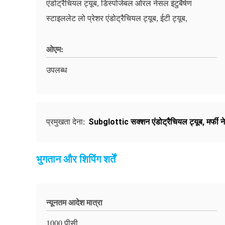
एंडोट्रैचियल ट्यूब, डिस्पोजेबल ओरल नेसल इंटुबैषेण
स्टाइललेट लो प्रेशर एंडोट्रैचियल ट्यूब, ईटी ट्यूब,
ओएम:
उपलब्ध
Subglottic सक्शन एंडोट्रैचियल ट्यूब
,
मर्फी 
प्रमुखता देना:
भुगतान और शिपिंग शर्तें
न्यूनतम आदेश मात्रा
1000 पीसी