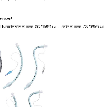
कम करता है
/CTN,आंतरिक बॉक्स का आकारः 380*150*135mm,कार्टन का आकारः 705*395*327