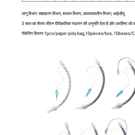
लागू विभाग: संज्ञाहरण विभाग, श्वसन विभाग, आपातकालीन विभाग, आईसीयू
3 साल का शेल्फ जीवन दीर्घकालिक भंडारण की अनुमति देता है और अपशिष्ट को 
पैकेजिंग विवरण:1pcs/paper-poly bag,10pieces/box, 10boxes