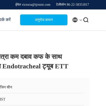
ईमेल victoria@tjrmist.com
टेलीफोन 86-22-58351817


र्क करें
अनुरोध कथन
मात्रा कम दबाव कफ के साथ
ण Endotracheal ट्यूब ETT
ंजिन चीन
IST