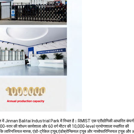
ें Jinnan Balitai Industrial Park में स्थित है। RMIST एक प्रौद्योगिकी आधारित कंपनी 
000-स्तर की शोधन कार्यशाला और 60 वर्ग मीटर की 10,000-level प्रयोगशाला स्थापित की
ं जैसे कि लारिनजियल मास्क, एंडो-ट्रैकेल ट्यूब,एंडोब्रोन्कियल ट्यूब और नासोफारिन्जियल ट्यूब और 