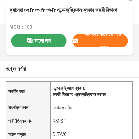
ক্যামেরা ৩৫fr ৩৭fr ৩৯fr এন্ডোব্রঙ্কিয়াল ব্লকার জরুরী বিভাগে
MOQ：100
আমাদের সাথে যোগাযোগ
ভালো দাম
করুন
পণ্যের বর্ণনা
এন্ডোব্রঙ্কিয়াল ব্লকার
,
লক্ষণীয় করা:
জরুরী বিভাগের এন্ডোব্রঙ্কিয়াল ব্লকার
উৎপত্তি স্থল
তিয়ানজিন চীন
পরিচিতিমুলক নাম
RMIST
মডেল নম্বার
DLT-VC1