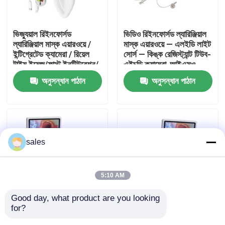
আমাদের সম্পর্কে
ভিজ্যুয়াল রিইনফোর্সড
ভিডিও রিইনফোর্সড ল্যারিঞ্জিয়াল
ল্যারিঞ্জিয়াল মাস্ক এয়ারওয়ে /
মাস্ক এয়ারওয়ে — এলইডি লাইট
ইন্টিগ্রেটেড ক্যামেরা / রিয়েল
সোর্স — কিঙ্ক রেজিস্ট্যান্ট টিউব-
কারখানা ভ্রমণ
টাইম ইমেজ/ফাস্ট ইনটিউবেশন/
এইচডি ক্যামেরা-আইএসও
আইএসও
অনুসন্ধান পাঠান
অনুসন্ধান পাঠান
মান নিয়ন্ত্রণ
আমাদের সাথে যোগাযোগ করুন
sales
উদ্ধৃতির জন্য আবেদন
5:10 AM
ইটি টিউব এয়ারওয়ে
Good day, what product are you looking 
for?
ভিজ্যুয়াল কম্বাইন্ড
ভিজ্যুয়াল কম্বাইন্ড
ল্যারিঞ্জিয়াল মাস্ক এয়ারওয়ে
এন্ডোব্রঙ্কিয়াল টিউব / রিয়েল
এন্ডোব্রঙ্কিয়াল টিউব / রিয়েল