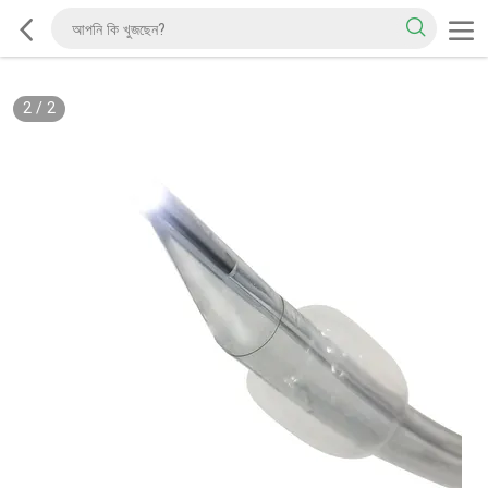
2
/
2