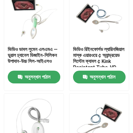
ভিডিও ডাবল লুমেন এলএমএ —
ভিডিও রিইনফোর্সড ল্যারিনজিয়াল
ডুয়াল চ্যানেল ডিজাইন-সিলিকন
মাস্ক এয়ারওয়ে ¢ অ্যান্ড্রয়েড
উপাদান-উচ্চ সিল-আইএসও
সিস্টেম ক্যাবল ¢ Kink
Resistant Tube-HD
Camera-ISO
অনুসন্ধান পাঠান
অনুসন্ধান পাঠান
বাড়ি
পণ্য
VR প্রদর্শন