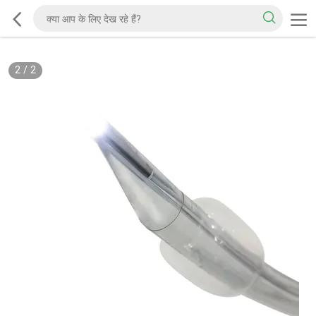
2
/
2