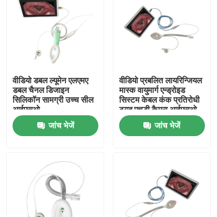
वीडियो डबल ल्यूमेन एलएमए
वीडियो प्रबलित लायरिन्जियल
डबल चैनल डिजाइन
मास्क वायुमार्ग एन्ड्रोइड
सिलिकॉन सामग्री उच्च सील
सिस्टम केबल कंक प्रतिरोधी
आईएसओ
ट्यूब एचडी कैमरा आईएसओ
जांच भेजें
जांच भेजें
होम
उत्पाद
वीआर दिखाएँ