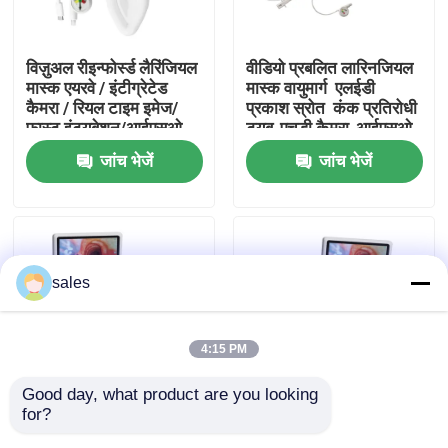
हमारे बारे में
विज़ुअल रीइन्फोर्स्ड लैरिंजियल
वीडियो प्रबलित लारिनजियल
मास्क एयरवे / इंटीग्रेटेड
मास्क वायुमार्ग ️ एलईडी
कैमरा / रियल टाइम इमेज/
प्रकाश स्रोत ️ कंक प्रतिरोधी
फैक्टरी यात्रा
फास्ट इंट्यूबेशन/आईएसओ
ट्यूब-एचडी कैमरा-आईएसओ
जांच भेजें
जांच भेजें
गुणवत्ता नियंत्रण
हमसे संपर्क करें
sales
एक बोली का अनुरोध
4:15 PM
ईटी ट्यूब एयरवे
Good day, what product are you looking 
for?
विजुअल कंबाइंड एंडोब्रोंकियल
विजुअल कंबाइंड एंडोब्रोंकियल
स्वरयंत्र मुखौटा वायुमार्ग
ट्यूब / रियल टाइम एयरवे
ट्यूब / रियल टाइम एयरवे