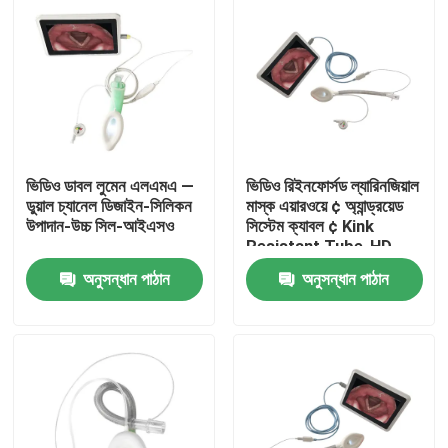
ভিডিও ডাবল লুমেন এলএমএ —
ভিডিও রিইনফোর্সড ল্যারিনজিয়াল
ডুয়াল চ্যানেল ডিজাইন-সিলিকন
মাস্ক এয়ারওয়ে ¢ অ্যান্ড্রয়েড
উপাদান-উচ্চ সিল-আইএসও
সিস্টেম ক্যাবল ¢ Kink
Resistant Tube-HD
Camera-ISO
অনুসন্ধান পাঠান
অনুসন্ধান পাঠান
বাড়ি
পণ্য
VR প্রদর্শন