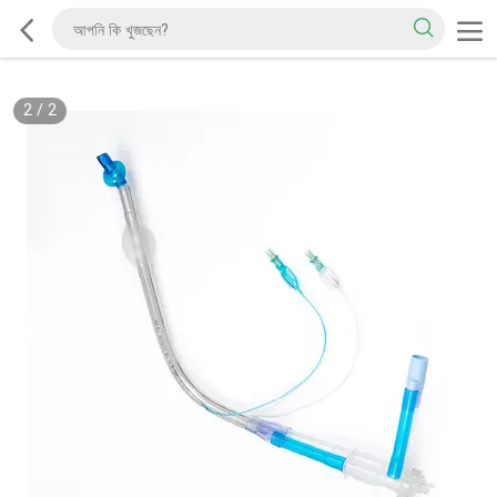
2
/
2