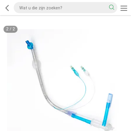
2
/
2