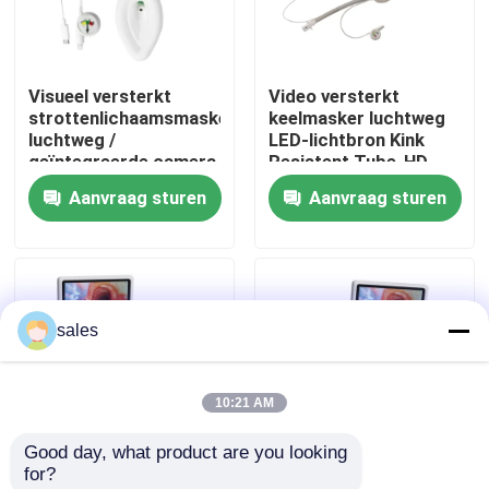
Over ons
Visueel versterkt
Video versterkt
strottenlichaamsmasker
keelmasker luchtweg
Fabrieksreis
luchtweg /
LED-lichtbron Kink
geïntegreerde camera
Resistent Tube-HD
/ realtime beeld /
Camera-ISO
Aanvraag sturen
Aanvraag sturen
Kwaliteitscontrole
snelle intubatie / ISO
Contacteer ons
sales
Vraag een offerte aan
10:21 AM
ET Buisluchtroute
Good day, what product are you looking 
for?
Laryngeal Maskerluchtroute
Visuele
Visuele