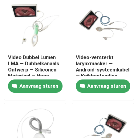
Video Dubbel Lumen
Video-versterkt
LMA — Dubbelkanaals
larynxmasker —
Ontwerp — Siliconen
Android-systeemkabel
Materiaal — Hoge
— Knikbestendige
Afsluiting — ISO
slang-HD-camera-ISO
Aanvraag sturen
Aanvraag sturen
Thuis
Producten
VR-show