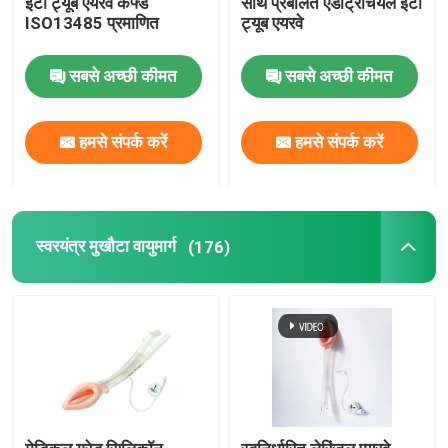
ईटी ट्यूब एयरवे कफ्ड
साथ प्रबलित एंडोट्रैचियल ईटी
ISO13485 प्रमाणित
ट्यूब एयरवे
ब्रोन्कियल ब्लॉकर ट्यूब
सबसे अच्छी कीमत
सबसे अच्छी कीमत
सक्शन कैथेटर
हमसे संपर्क करें
हमसे संपर्क करें
वीडियो इंट्यूबेशन डिवाइस
ऑरोफरीन्जियल एयरवे ट्यूब
स्वरयंत्र मुखौटा वायुमार्ग
(176)
व्यक्तिगत सुरक्षा उपकरण पीपीई
एनेस्थेसिया डिस्पोजेबल
एंडोट्रैकियल ट्यूब के घटक