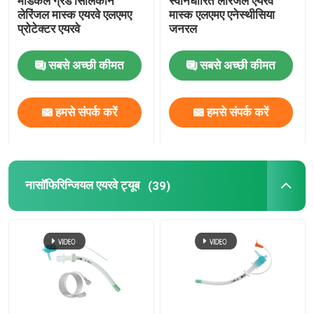
मेडिकल ग्रेड सिलिकॉन
स्वनिर्धारित लेरिंजल एयरवे
लेरिंजल मास्क एयरवे एलएमए
मास्क एलएमए एनेस्थीसिया
प्रोटेक्टर एयरवे
जनरल
OEM कैथेटर
सबसे अच्छी कीमत
सबसे अच्छी कीमत
हमसे संपर्क करें
हमसे संपर्क करें
नासॉफिरिन्जियल एयरवे ट्यूब
(39)