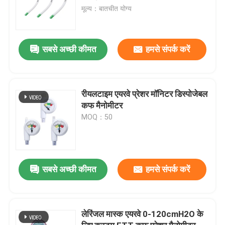
मूल्य：बातचीत योग्य
सबसे अच्छी कीमत
हमसे संपर्क करें
रीयलटाइम एयरवे प्रेशर मॉनिटर डिस्पोजेबल
कफ मैनोमीटर
MOQ：50
सबसे अच्छी कीमत
हमसे संपर्क करें
लेरिंजल मास्क एयरवे 0-120cmH2O के