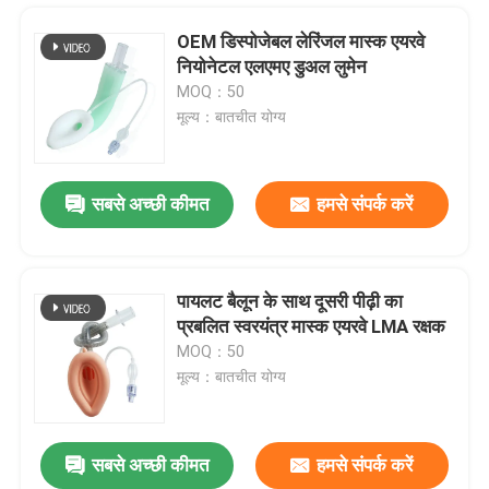
OEM डिस्पोजेबल लेरिंजल मास्क एयरवे
नियोनेटल एलएमए डुअल लुमेन
MOQ：50
मूल्य：बातचीत योग्य
सबसे अच्छी कीमत
हमसे संपर्क करें
पायलट बैलून के साथ दूसरी पीढ़ी का
प्रबलित स्वरयंत्र मास्क एयरवे LMA रक्षक
होम
MOQ：50
मूल्य：बातचीत योग्य
उत्पाद
सबसे अच्छी कीमत
हमसे संपर्क करें
मेडिकल ग्रेड सिलिकॉन लेरिंजल मास्क एयरवे एलएमए प्रोटेक्टर एयरवे
वीआर दिखाएँ