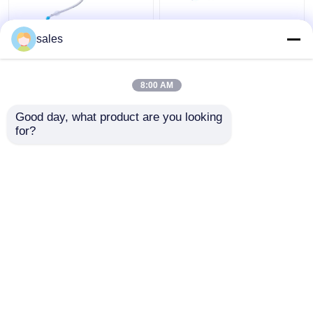
आईसीयू डबल लुमेन कफ्ड
Tracheostomy के लिए
sales
ट्रेकियोस्टोमी ट्यूब ट्रेकिआ
ODM कफ्ड डबल लुमेन
कैनुला
ब्रोन्कियल ट्यूब
8:00 AM
सबसे अच्छी कीमत
सबसे अच्छी कीमत
Good day, what product are you looking 
for?
हमसे संपर्क करें
हमसे संपर्क करें
और देखो
होम
हमारे बारे में
हमसे संपर्क करें
Desktop Site
साइटमैप
गोपनीयता नीति