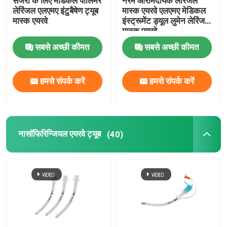
सर्जरी के लिए मेडिकल पॉलिमर
नरम आरामदायक लेरिंजल
लेरिंजल एलएमए इंटुबैषेण ट्यूब
मास्क एयरवे एलएमए मेडिकल
मास्क एयरवे
इंस्ट्रूमेंट ड्यूल लुमेन लेरिंजल
OEM कैथेटर
मास्क एयरवे
सबसे अच्छी कीमत
सबसे अच्छी कीमत
हमसे संपर्क करें
हमसे संपर्क करें
नासॉफिरिन्जियल एयरवे ट्यूब
(40)