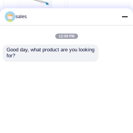
FR28-FR41 एंडोट्रैचियल
Tracheostomy के लिए
sales
डबल लुमेन ट्यूब ट्रेकिअल
ODM कफ्ड डबल लुमेन
कैनुला डिवाइस
ब्रोन्कियल ट्यूब
12:09 PM
सबसे अच्छी कीमत
सबसे अच्छी कीमत
Good day, what product are you looking 
for?
हमसे संपर्क करें
हमसे संपर्क करें
और देखो
होम
हमारे बारे में
हमसे संपर्क करें
Desktop Site
साइटमैप
गोपनीयता नीति