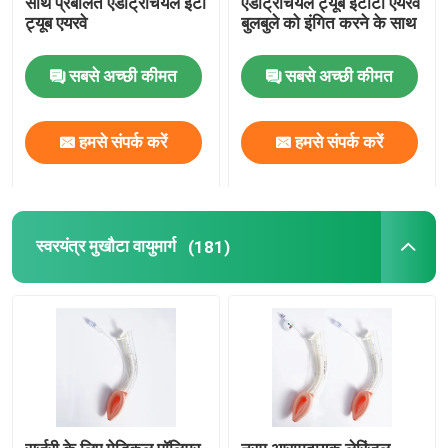
साथ प्रबलित एंडोट्रैचियल ईटी
एंडोट्रैचियल ट्यूब ईटीटी एयरवे
ट्यूब एयरवे
बुलबुले को इंगित करने के साथ
ब्रोन्कियल ब्लॉकर ट्यूब
सबसे अच्छी कीमत
सबसे अच्छी कीमत
सक्शन कैथेटर
हमसे संपर्क करें
हमसे संपर्क करें
वीडियो इंट्यूबेशन डिवाइस
ऑरोफरीन्जियल एयरवे ट्यूब
स्वरयंत्र मुखौटा वायुमार्ग
(181)
व्यक्तिगत सुरक्षा उपकरण पीपीई
एनेस्थेसिया डिस्पोजेबल
एंडोट्रैकियल ट्यूब के घटक