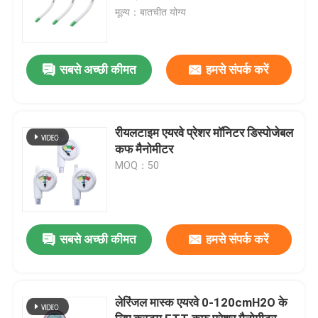
मूल्य：बातचीत योग्य
सबसे अच्छी कीमत
हमसे संपर्क करें
रीयलटाइम एयरवे प्रेशर मॉनिटर डिस्पोजेबल
कफ मैनोमीटर
MOQ：50
सबसे अच्छी कीमत
हमसे संपर्क करें
लेरिंजल मास्क एयरवे 0-120cmH2O के