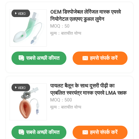
OEM डिस्पोजेबल लेरिंजल मास्क एयरवे
नियोनेटल एलएमए डुअल लुमेन
MOQ：50
मूल्य：बातचीत योग्य
सबसे अच्छी कीमत
हमसे संपर्क करें
पायलट बैलून के साथ दूसरी पीढ़ी का
प्रबलित स्वरयंत्र मास्क एयरवे LMA रक्षक
होम
MOQ：500
मूल्य：बातचीत योग्य
उत्पाद
सबसे अच्छी कीमत
हमसे संपर्क करें
मेडिकल ग्रेड सिलिकॉन लेरिंजल मास्क एयरवे एलएमए प्रोटेक्टर एयरवे
वीआर दिखाएँ