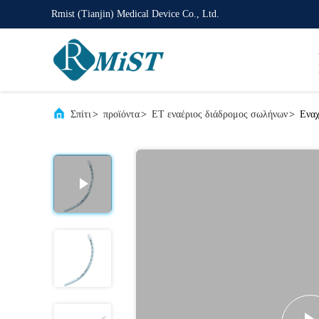
Rmist (Tianjin) Medical Device Co., Ltd.
Σπίτι
>
προϊόντα
>
ET εναέριος διάδρομος σωλήνων
>
Εναχ