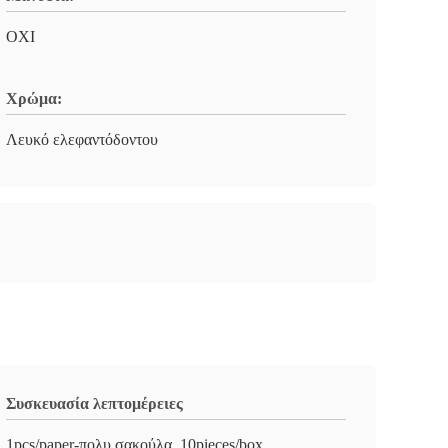
ΟΧΙ
Χρώμα:
Λευκό ελεφαντόδοντου
Συσκευασία λεπτομέρειες
1pcs/paper-πολυ σακούλα, 10pieces/box,