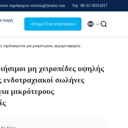
νικό ταχυδρομείο victoria@tjrmist.com
Τηλ. 86-22-58351817
επαφή


Αίτημα Ένα απόσπασμα
ς σχεδιασμένοι για μικρότερους αερομεταφορείς
ιήσιμοι μη χειροπέδες υψηλής
ς ενδοτραχιακοί σωλήνες
για μικρότερους
ίς