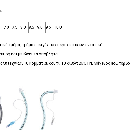
κ
5
7.0
7.5
8.0
8.5
9.0
9.5
10.0
ικό τμήμα, τμήμα επειγόντων περιστατικών, εντατική.
κευση και μειώνει τα απόβλητα
ολυτεχνίας, 10 κομμάτια/κουτί, 10 κιβώτια/CTN, Μέγεθος εσωτερι