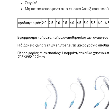
Στεριλή
Μη κατασκευασμένα από φυσικό λάτεξ καουτσού
προδιαγραφές:
2.0
2.5
3.0
3.5
4.0
4.5
5.0
5.5
6.0
6.
Εφαρμόσιμα τμήματα: τμήμα αναισθησιολογίας, αναπνευστ
Η διάρκεια ζωής 3 ετών επιτρέπει τη μακροχρόνια αποθή
Πληροφορίες συσκευασίας: 1 κομμάτι/σακούλα χαρτιού-π
705*395*327mm