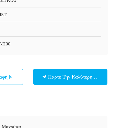
nJin Κίνα
IST
Τ-Π00
παφή Με
Πάρτε Την Καλύτερη Τιμή
Μανσέτα: