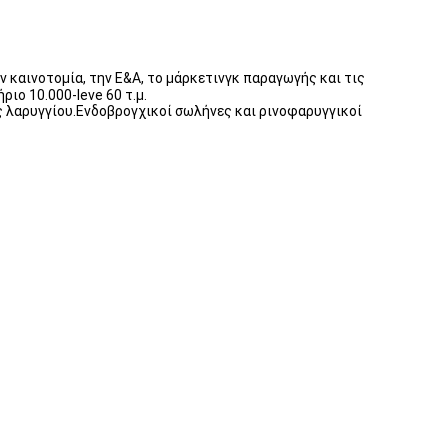
ν καινοτομία, την Ε&Α, το μάρκετινγκ παραγωγής και τις
ιο 10.000-leve 60 τ.μ.
ες λαρυγγίου.Ενδοβρογχικοί σωλήνες και ρινοφαρυγγικοί