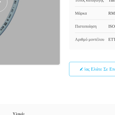
Τόπος καταγωγής
Tia
Μάρκα
RM
Πιστοποίηση
ISO
Αριθμό μοντέλου
ΕΤ
Μας Ελάτε Σε Ε
Υλικό: