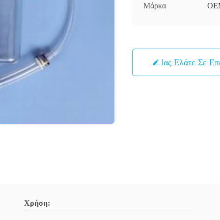
Μάρκα
OE
Μας Ελάτε Σε Ε
Χρήση: