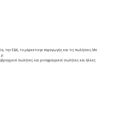
ία, την Ε&Α, το μάρκετινγκ παραγωγής και τις πωλήσεις.Με
.μ.
δοβρογχικοί σωλήνες και ρινοφραγγικοί σωλήνες και άλλες