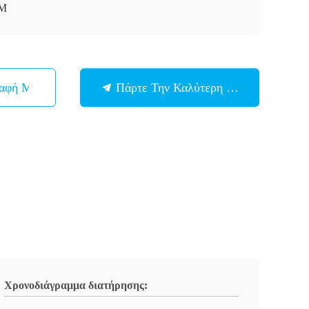
M
παφή Με
Πάρτε Την Καλύτερη Τιμή
Χρονοδιάγραμμα διατήρησης: