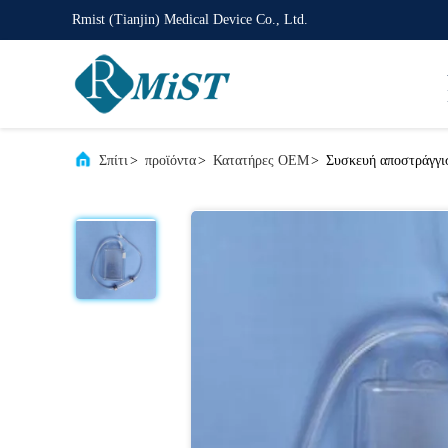
Rmist (Tianjin) Medical Device Co., Ltd.
Σπίτι
>
προϊόντα
>
Κατατήρες OEM
>
Συσκευή αποστράγγισ