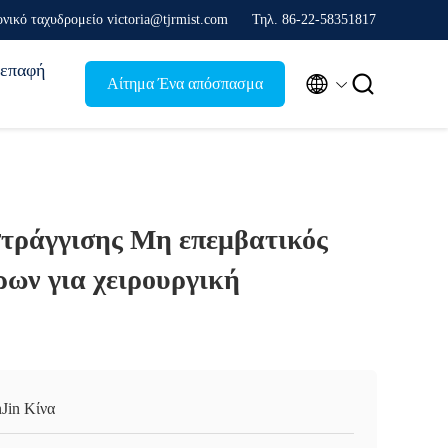
νικό ταχυδρομείο victoria@tjrmist.com
Τηλ. 86-22-58351817
επαφή


Αίτημα Ένα απόσπασμα
τράγγισης Μη επεμβατικός
ρων για χειρουργική
nJin Κίνα