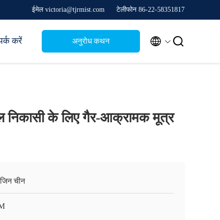
ईमेल victoria@tjrmist.com
टेलीफोन 86-22-58351817


र्क करें
अनुरोध कथन
ल निकासी के लिए गैर-आक्रामक मूत्र
ंजिन चीन
M