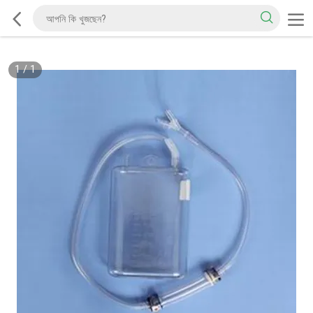
1
/
1