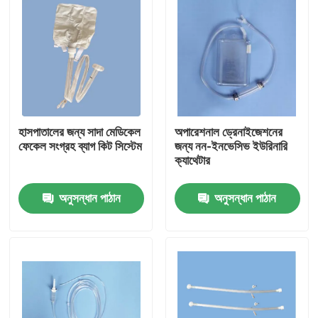
হাসপাতালের জন্য সাদা মেডিকেল
অপারেশনাল ড্রেনাইজেশনের
ফেকেল সংগ্রহ ব্যাগ কিট সিস্টেম
জন্য নন-ইনভেসিভ ইউরিনারি
ক্যাথেটার
অনুসন্ধান পাঠান
অনুসন্ধান পাঠান
বাড়ি
পণ্য
VR প্রদর্শন