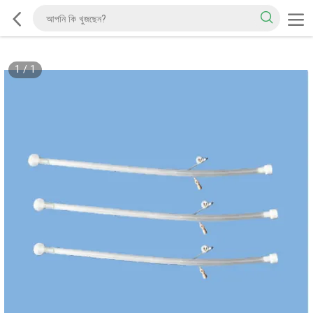
1
/
1