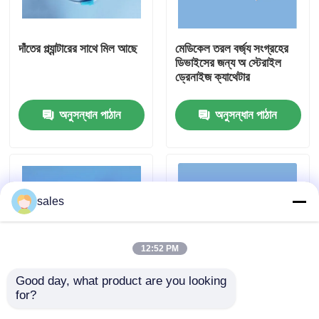
আমাদের সম্পর্কে
দাঁতের প্ল্যান্টারের সাথে মিল আছে
মেডিকেল তরল বর্জ্য সংগ্রহের
ডিভাইসের জন্য অ স্টেরাইল
ড্রেনাইজ ক্যাথেটার
কারখানা ভ্রমণ
অনুসন্ধান পাঠান
অনুসন্ধান পাঠান
মান নিয়ন্ত্রণ
আমাদের সাথে যোগাযোগ করুন
sales
উদ্ধৃতির জন্য আবেদন
12:52 PM
ইটি টিউব এয়ারওয়ে
Good day, what product are you looking 
for?
হাসপাতাল/ক্লিনিকের জন্য ধমনী
ই এম ডিসপোজেবল
ল্যারিঞ্জিয়াল মাস্ক এয়ারওয়ে
রক্তের মাইক্রোথ্রম্বাস ফিল্টার
কার্ডিওপ্লেজিয়া পারফিউশন সেট