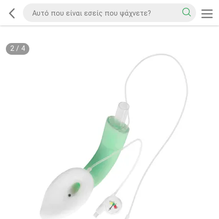
2
/
4