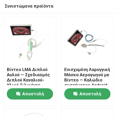
Συνιστώμενα προϊόντα
Βίντεο LMA Διπλού
Ενισχυμένη Λαρυγγική
Αυλού — Σχεδιασμός
Μάσκα Αεραγωγού με
Διπλού Καναλιού-
Βίντεο — Καλώδιο
Αρχική Σελίδα
Υλικό Σιλικόνης-
συστήματος Android
Υψηλή Στεγανότητα-
— Σωλήνας
Αποστολή
Αποστολή
ISO
Ανθεκτικός στην
Προϊόντα
Τσάκιση-Κάμερα HD-
ερώτησης
ερώτησης
ISO
Εμφάνιση VR