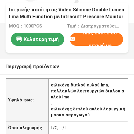
Ιατρικής ποιότητας Video Silicone Double Lumen
Lma Multi Function με Intracuff Pressure Monitor
MOQ：1000PCS
Τιμή：Διαπραγματεύσιμα
Μας ελάτε σε
Καλύτερη τιμή
επαφή με
Περιγραφή προϊόντων
σιλικόνη διπλού αυλού lma
,
πολλαπλών λειτουργιών διπλού α
υλού lma
Υψηλό φως:
,
σιλικόνης διπλού αυλού λαρυγγική
μάσκα αεραγωγού
Όροι πληρωμής
L/C, T/T