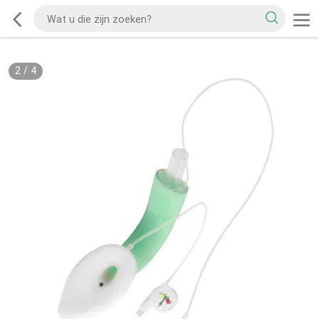
2
/
4