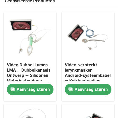
Geadviseerde Producten
Video Dubbel Lumen
Video-versterkt
LMA — Dubbelkanaals
larynxmasker —
Ontwerp — Siliconen
Android-systeemkabel
Materiaal — Hoge
— Knikbestendige
Thuis
Afsluiting — ISO
slang-HD-camera-ISO
Aanvraag sturen
Aanvraag sturen
Producten
VR-show