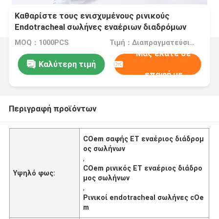
Καθαρίστε τους ενισχυμένους ρινικούς
Endotracheal σωλήνες εναέριων διαδρόμων
αναρρόφησης ET σωλήνων
MOQ：1000PCS
Τιμή：Διαπραγματεύσιμα
Μας ελάτε σε
Καλύτερη τιμή
επαφή με
Περιγραφή προϊόντων
COem σαφής ET εναέριος διάδρομ
ος σωλήνων
,
COem ρινικός ET εναέριος διάδρο
Υψηλό φως:
μος σωλήνων
,
Ρινικοί endotracheal σωλήνες cOe
m