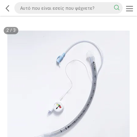
2
/
3