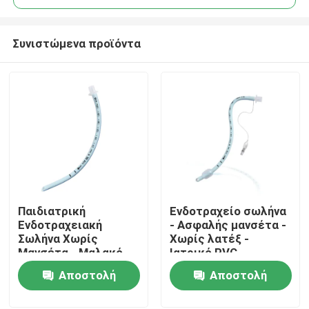
Συνιστώμενα προϊόντα
Παιδιατρική
Ενδοτραχείο σωλήνα
Αρχική Σελίδα
Ενδοτραχειακή
- Ασφαλής μανσέτα -
Σωλήνα Χωρίς
Χωρίς λατέξ -
Μανσέτα - Μαλακό
Ιατρικό PVC -
Προϊόντα
Μπλε Ιατρικό PVC -
Διαφανείς
Αποστολή
Αποστολή
Πιστοποίηση CE ISO
σημειώσεις
ερώτησης
ερώτησης
Εμφάνιση VR