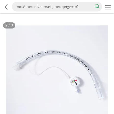
2
/
3