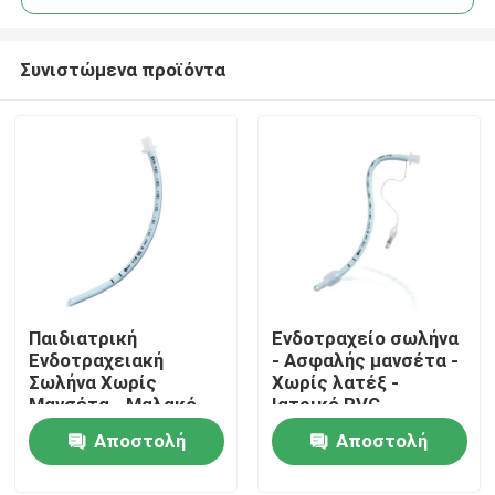
Συνιστώμενα προϊόντα
Παιδιατρική
Ενδοτραχείο σωλήνα
Αρχική Σελίδα
Ενδοτραχειακή
- Ασφαλής μανσέτα -
Σωλήνα Χωρίς
Χωρίς λατέξ -
Μανσέτα - Μαλακό
Ιατρικό PVC -
Προϊόντα
Μπλε Ιατρικό PVC -
Διαφανείς
Αποστολή
Αποστολή
Πιστοποίηση CE ISO
σημειώσεις
ερώτησης
ερώτησης
Εμφάνιση VR