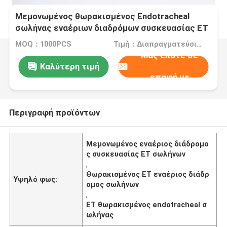
Μεμονωμένος θωρακισμένος Endotracheal
σωλήνας εναέριων διαδρόμων συσκευασίας ET
σωλήνων
MOQ：1000PCS
Τιμή：Διαπραγματεύσιμα
Μας ελάτε σε
Καλύτερη τιμή
επαφή με
Περιγραφή προϊόντων
Μεμονωμένος εναέριος διάδρομο
ς συσκευασίας ET σωλήνων
,
Θωρακισμένος ET εναέριος διάδρ
Υψηλό φως:
ομος σωλήνων
,
ET θωρακισμένος endotracheal σ
ωλήνας