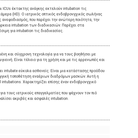
αι ICUs έκτακτης ανάγκης εκτελούν intubation τις
κάμερα (HD). Ο ιατρικός οπτικός ενδοβρονγχικός σωλήνας
κός ανεφοδιασμός, που παρέχει την ανώτερη ποιότητα, την
άρκεια intubation των διαδικασιών. Παρέχει στα
ιμη για intubation τις διαδικασίες.
μένη και σύγχρονη τεχνολογία για να τους βοηθήσει με
υγιεινή. Είναι τέλειο για τη χρήση και με τις αρρενωπές και
ει intubate εύκολα ασθενείς. Είναι μια κατάστασης προόδου
ρυγγική τοποθέτηση εναέριων διαδρόμων μασκών. Αυτή η
 intubations. Χαρακτηρίζει επίσης έναν ενδοβρονγχικό
 για τους ιατρικούς επαγγελματίες που ψάχνουν τον πιό
αλίσει ακριβές και ασφαλές intubation.