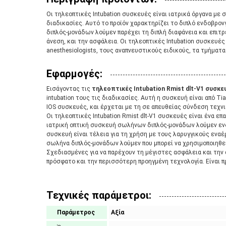
Οι τηλεοπτικές Intubation συσκευές είναι ιατρικά όργανα με σ
διαδικασίες. Αυτό το προϊόν χαρακτηρίζει το διπλό
ενδοβρον
διπλός-μονάδων λούμεν παρέχει τη διπλή διαφάνεια και επιτρέ
άνεση, και την ασφάλεια. Οι τηλεοπτικές Intubation συσκευέ
anesthesiologists, τους αναπνευστικούς ειδικούς, τα τμήματα
Εφαρμογές:
Εισάγοντας τις
τηλεοπτικές Intubation Rmist dlt-V1 συσκε
intubation τους τις διαδικασίες. Αυτή η συσκευή είναι από Ti
IOS συσκευές, και έρχεται με τη σε απευθείας σύνδεση τεχνι
Οι τηλεοπτικές Intubation Rmist dlt-V1 συσκευές είναι ένα ε
ιατρική οπτική συσκευή σωλήνων διπλός-μονάδων λούμεν ενδ
συσκευή είναι τέλεια για τη χρήση με τους λαρυγγικούς εναέρ
σωλήνα διπλός-μονάδων λούμεν που μπορεί να χρησιμοποιηθεί
Σχεδιασμένες για να παρέχουν τη μέγιστες ασφάλεια και την α
πρόσφατο και την περισσότερη προηγμένη τεχνολογία. Είναι πρ
Τεχνικές παράμετροι:
Παράμετρος
Αξία