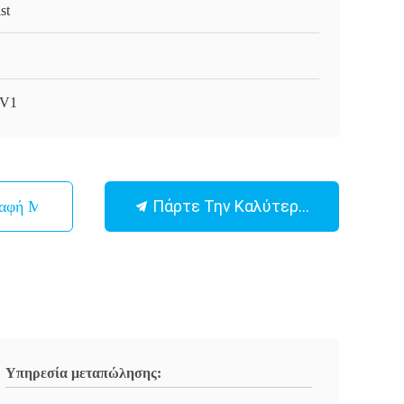
st
-V1
Πάρτε Την Καλύτερη Τιμή
παφή Με
Υπηρεσία μεταπώλησης: