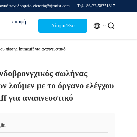
νικό ταχυδρομείο victoria@tjrmist.com
Τηλ. 86-22-58351817
επαφή


Αίτημα Ένα
απόσπασμα
υ πίεσης Intracuff για αναπνευστικό
ενδοβρονγχικός σωλήνας
ν λούμεν με το όργανο ελέγχου
uff για αναπνευστικό
jin