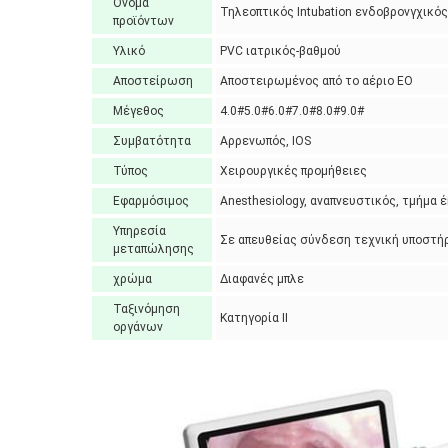
Όνομα
Τηλεοπτικός Intubation ενδοβρονγχικ
προϊόντων
Υλικό
PVC ιατρικός-βαθμού
Αποστείρωση
Αποστειρωμένος από το αέριο EO
Μέγεθος
4.0#5.0#6.0#7.0#8.0#9.0#
Συμβατότητα
Αρρενωπός, IOS
Τύπος
Χειρουργικές προμήθειες
Εφαρμόσιμος
Anesthesiology, αναπνευστικός, τμήμα 
Υπηρεσία
Σε απευθείας σύνδεση τεχνική υποστή
μεταπώλησης
χρώμα
Διαφανές μπλε
Ταξινόμηση
Κατηγορία ΙΙ
οργάνων