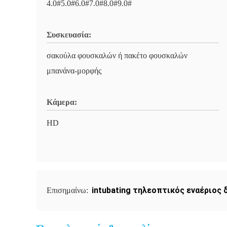
4.0#5.0#6.0#7.0#8.0#9.0#
Συσκευασία:
σακούλα φουσκαλών ή πακέτο φουσκαλών
μπανάνα-μορφής
Κάμερα:
HD
intubating τηλεοπτικός εναέριος 
Επισημαίνω: