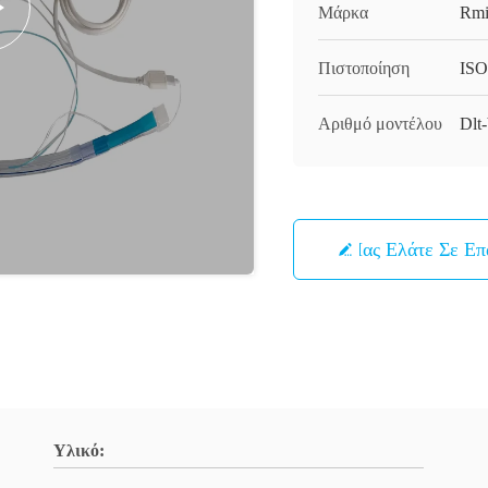
Μάρκα
Rmi
Πιστοποίηση
ISO
Αριθμό μοντέλου
Dlt
Μας Ελάτε Σε Ε
Υλικό: