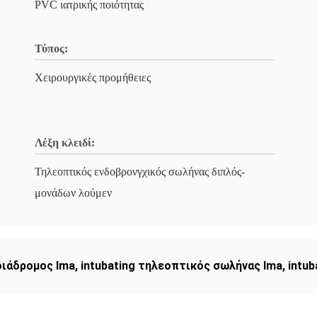
PVC ιατρικής ποιότητας
Τύπος:
Χειρουργικές προμήθειες
Λέξη κλειδί:
Τηλεοπτικός ενδοβρονγχικός σωλήνας διπλός-
μονάδων λούμεν
διάδρομος lma
,
intubating τηλεοπτικός σωλήνας lma
,
intu