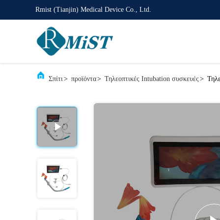
Rmist (Tianjin) Medical Device Co., Ltd.
Σπίτι
>
προϊόντα
>
Τηλεοπτικές Intubation συσκευές
>
Τηλε