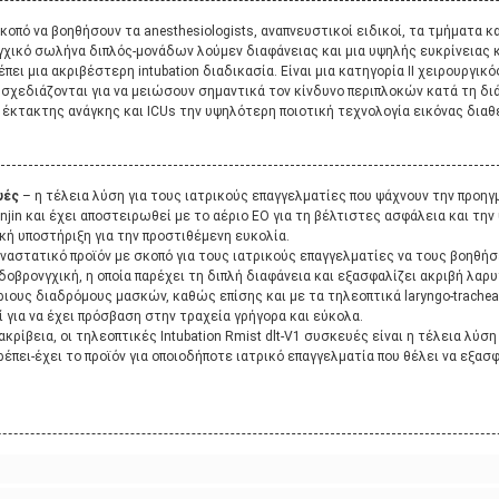
κοπό να βοηθήσουν τα anesthesiologists, αναπνευστικοί ειδικοί, τα τμήματα κ
γχικό σωλήνα διπλός-μονάδων λούμεν
διαφάνειας και μια υψηλής ευκρίνειας 
πει μια ακριβέστερη intubation διαδικασία. Είναι μια κατηγορία ΙΙ χειρουργι
ς σχεδιάζονται για να μειώσουν σημαντικά τον κίνδυνο περιπλοκών κατά τη δι
 έκτακτης ανάγκης και ICUs την υψηλότερη ποιοτική τεχνολογία εικόνας διαθέσ
υές
– η τέλεια λύση για τους ιατρικούς επαγγελματίες που ψάχνουν την προηγ
anjin και έχει αποστειρωθεί με το αέριο EO για τη βέλτιστες ασφάλεια και την 
κή υποστήριξη για την προστιθέμενη ευκολία.
παναστατικό προϊόν με σκοπό για τους ιατρικούς επαγγελματίες να τους βοηθήσ
οβρονγχική, η οποία παρέχει τη διπλή διαφάνεια και εξασφαλίζει ακριβή λα
ιους διαδρόμους μασκών, καθώς επίσης και με τα τηλεοπτικά laryngo-tracheal
 για να έχει πρόσβαση στην τραχεία γρήγορα και εύκολα.
κρίβεια, οι τηλεοπτικές Intubation Rmist dlt-V1 συσκευές είναι η τέλεια λύση
έπει-έχει το προϊόν για οποιοδήποτε ιατρικό επαγγελματία που θέλει να εξασφ