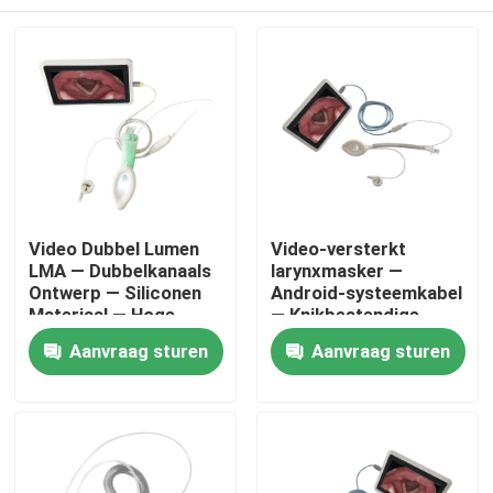
Video Dubbel Lumen
Video-versterkt
LMA — Dubbelkanaals
larynxmasker —
Ontwerp — Siliconen
Android-systeemkabel
Materiaal — Hoge
— Knikbestendige
Afsluiting — ISO
slang-HD-camera-ISO
Thuis
Aanvraag sturen
Aanvraag sturen
Producten
VR-show