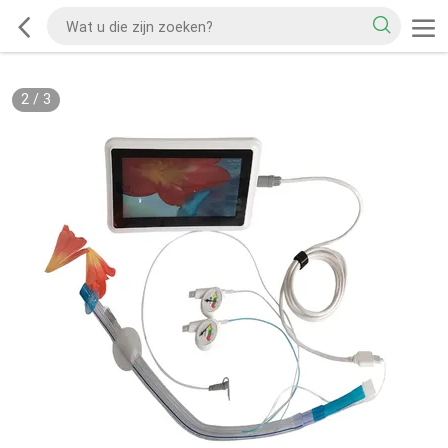
2
/
3