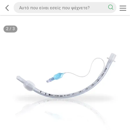
2
/
3