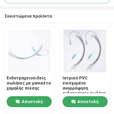
Συνιστώμενα προϊόντα
Ενδοτραχειοειδείς
Ιατρικό PVC
Αρχική Σελίδα
σωλήνες με μανικέτα
ενισχυμένο
χαμηλής πίεσης
αναρρόφηση
ενδοτραχείο σωλήνα
Προϊόντα
με υψηλού όγκου
Αποστολή
Αποστολή
μανσέτα ETT PU με
μέτρηση πίεσης
ερώτησης
ερώτησης
Εμφάνιση VR