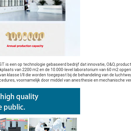
T is een op technologie gebaseerd bedrijf dat innovatie, O&O, produc
rkplaats van 2200 m2 en de 10.000-level laboratorium van 60 m2 opger
an klasse I/II die worden toegepast bij de behandeling van de luchtw
edures, voornamelijk door middel van anesthesie en mechanische vent