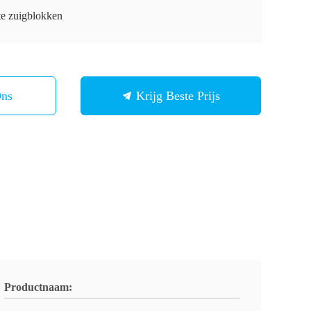
te zuigblokken
Ons
Krijg Beste Prijs
Productnaam: