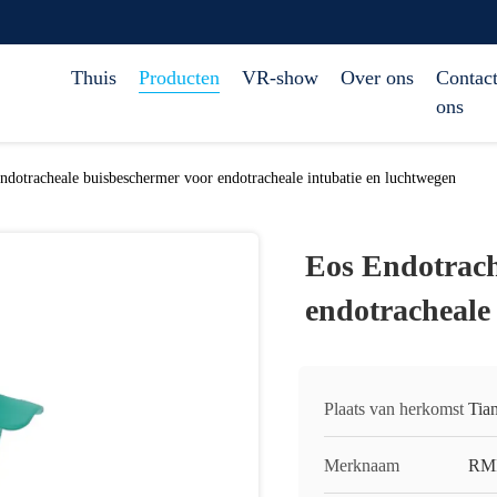
Thuis
Producten
VR-show
Over ons
Contact
ons
ndotracheale buisbeschermer voor endotracheale intubatie en luchtwegen
Eos Endotrach
endotracheale
Plaats van herkomst
Tia
Merknaam
RM