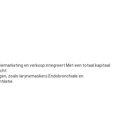
tiemarketing en verkoop integreert.Met een totaal kapitaal
icht
egen, zoals larynxmaskers.Endobronchiale en
ilatie.