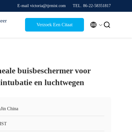
E-mail victoria@tjrmist.com
TEL. 86-22-58351817
eer


Verzoek Een Citaat
eale buisbeschermer voor
 intubatie en luchtwegen
nJin China
IST