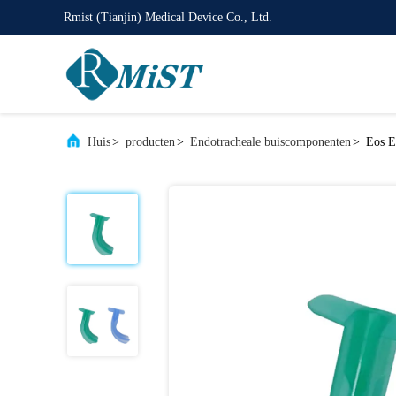
Rmist (Tianjin) Medical Device Co., Ltd.
Huis
>
producten
>
Endotracheale buiscomponenten
>
Eos E