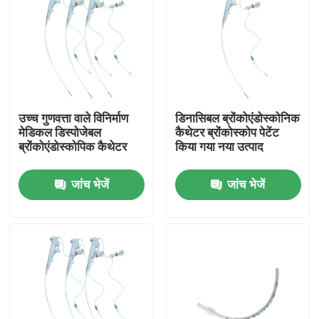
उच्च गुणवत्ता वाले विनिर्माण
डिनासिबल ब्रोंकोएंडोस्कोनिक
मेडिकल डिस्पोजेबल
कैथेटर ब्रोंकोस्कोप पेटेंट
ब्रोंकोएंडोस्कोपिक कैथेटर
किया गया नया उत्पाद
जांच भेजें
जांच भेजें
होम
उत्पाद
वीआर दिखाएँ