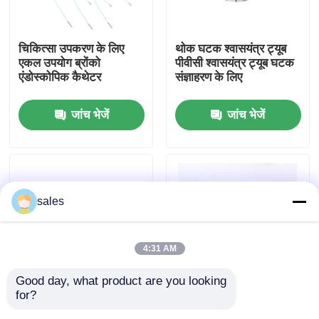
हमारे बारे में
चिकित्सा उपकरण के लिए
थोक घटक श्वासयंत्र ट्यूब
एकल उपयोग ब्रोंको
पीवीसी श्वासयंत्र ट्यूब घटक
एंडोस्कोपिक कैथेटर
संज्ञाहरण के लिए
फैक्टरी यात्रा
जांच भेजें
जांच भेजें
गुणवत्ता नियंत्रण
हमसे संपर्क करें
sales
एक बोली का अनुरोध
4:31 AM
ईटी ट्यूब एयरवे
Good day, what product are you looking 
for?
स्टेरिल पीवीसी एंडोट्रैचियल
वायुमार्ग प्रबंधन के लिए
स्वरयंत्र मुखौटा वायुमार्ग
ट्यूब सिस्टम थोक घटक
रेडियोपैक एंडोट्रैकेल ट्यूब