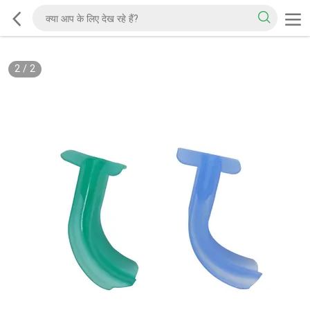
2
/
2