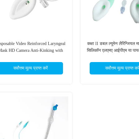
sposable Video Reinforced Laryngeal
कक्षा II डबल ल्यूमेन लैरिन्जियल 
Mask HD Camera Anti-Kinking with
सिलिकॉन एलएमए आईपीएम या पायलट 
IPM or Pilot Balloon OEM ODM
साथ रिफ्लक्स को रोकें आपातक
वायुमार्ग सीई आईएसओ OEM
सर्वोत्तम मूल्य प्राप्त करें
सर्वोत्तम मूल्य प्राप्त करे