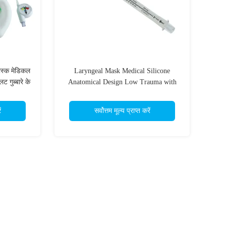
मास्क मेडिकल
Laryngeal Mask Medical Silicone
गुब्बारे के
Anatomical Design Low Trauma with
ालीन कठिन
pilot balloon CE ISO Certificated
 ओडीएम
ं
सर्वोत्तम मूल्य प्राप्त करें