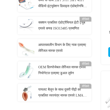
कैमरे के साथ 35Fr 37Fr 39Fr 41Fr
वीडियो इंट्यूबेशन डिवाइस एंडोब्रोनचियल
ट्यूब
वीडियो
सक्शन प्रबलित एंडोट्रैचियल ईटी ट्यूब
एयरवे कफ्ड ISO13485 प्रमाणित
आपातकालीन विभाग के लिए नाक एलएमए
लेरिंजल मास्क एयरवे
वीडियो
OEM डिस्पोजेबल लेरिंजल मास्क एयरवे
नियोनेटल एलएमए डुअल लुमेन
वीडियो
पायलट बैलून के साथ दूसरी पीढ़ी का
प्रबलित स्वरयंत्र मास्क एयरवे LMA
रक्षक