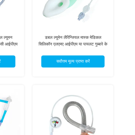
बल ल्यूमन
डबल ल्यूमेन लैरिन्जियल मास्क मेडिकल
वीसी आईपीएम
सिलिकॉन एलएमए आईपीएम या पायलट गुब्बारे के
OEM ODM
साथ रिफ्लक्स को रोकें आपातकालीन कठिन
वायुमार्ग सीई आईएसओ ओईएम ओडीएम
ं
सर्वोत्तम मूल्य प्राप्त करें