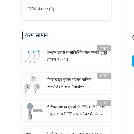
OEM कैथेटर
(9)
गरम सामान
म
वीडियो
कस्टम श्वास नासॉफिरिन्जियल एयरवे ट्यूब
आकार 3 9 10
वीडियो
रीयलटाइम एयरवे प्रेशर मॉनिटर
डिस्पोजेबल कफ मैनोमीटर
वीडियो
लेरिंजल मास्क एयरवे 0-120cmH2O के
लिए कस्टम ETT कफ प्रेशर मैनोमीटर