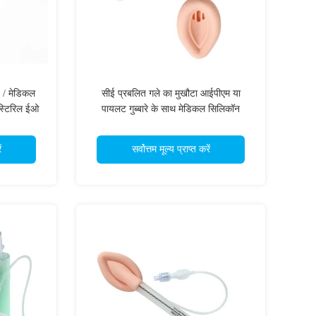
ब / मेडिकल
सीई प्रबलित गले का मुखौटा आईपीएम या
 स्टिरिल ईओ
पायलट गुब्बारे के साथ मेडिकल सिलिकॉन
एलएमए कम प्रतिरोध सम्मिलन आपातकालीन
कठिन वायुमार्ग OEM ODM
ं
सर्वोत्तम मूल्य प्राप्त करें