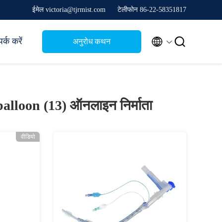
ईमेल victoria@tjrmist.com
टेलीफोन 86-22-58351817


र्क करें
अनुरोध कथन
balloon (13)
ऑनलाइन निर्माता
वीडियो