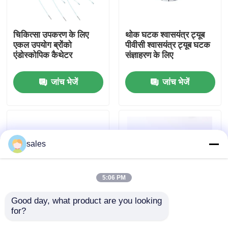
हमारे बारे में
चिकित्सा उपकरण के लिए
थोक घटक श्वासयंत्र ट्यूब
एकल उपयोग ब्रोंको
पीवीसी श्वासयंत्र ट्यूब घटक
एंडोस्कोपिक कैथेटर
संज्ञाहरण के लिए
फैक्टरी यात्रा
जांच भेजें
जांच भेजें
गुणवत्ता नियंत्रण
हमसे संपर्क करें
sales
एक बोली का अनुरोध
5:06 PM
ईटी ट्यूब एयरवे
Good day, what product are you looking 
for?
स्टेरिल पीवीसी एंडोट्रैचियल
वायुमार्ग प्रबंधन के लिए
स्वरयंत्र मुखौटा वायुमार्ग
ट्यूब सिस्टम थोक घटक
रेडियोपैक एंडोट्रैकेल ट्यूब