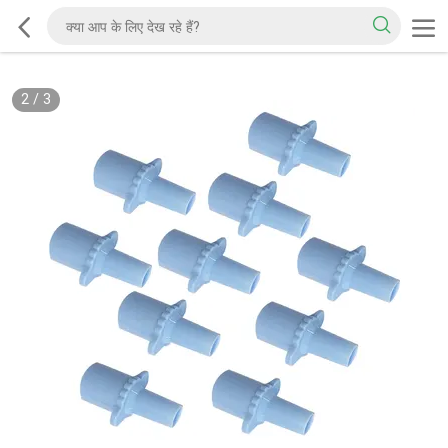
2
/
3