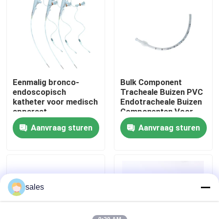
Over ons
Fabrieksreis
Eenmalig bronco-
Bulk Component
Kwaliteitscontrole
endoscopisch
Tracheale Buizen PVC
katheter voor medisch
Endotracheale Buizen
apparaat
Componenten Voor
Contacteer ons
Anesthesie
Aanvraag sturen
Aanvraag sturen
Vraag een offerte aan
ET Buisluchtroute
sales
Laryngeal Maskerluchtroute