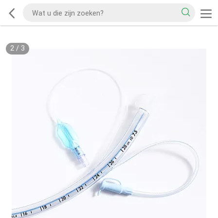
2
/
3