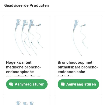
Geadviseerde Producten
Hoge kwaliteit
Bronchoscoop met
medische broncho-
ontneusbare broncho-
endoscopische
endosconische
Thuis
eenmalige katheter
katheter
Aanvraag sturen
Aanvraag sturen
Producten
VR-show