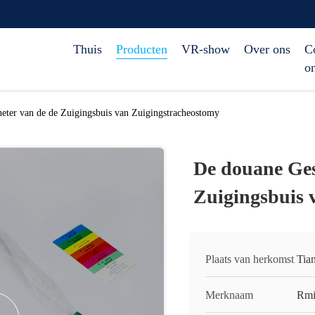
Thuis
Producten
VR-show
Over ons
C
o
eter van de de Zuigingsbuis van Zuigingstracheostomy
De douane Ges
Zuigingsbuis 
Plaats van herkomst
Tian
Merknaam
Rmi