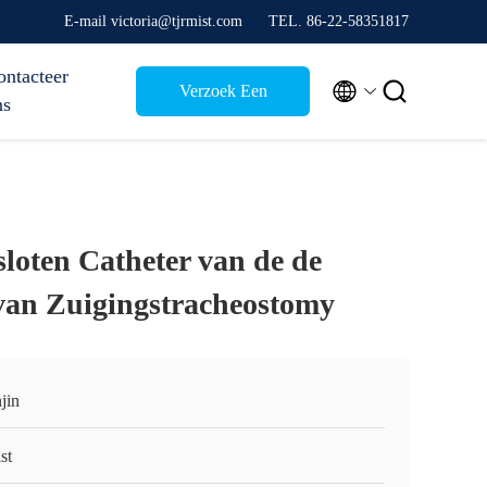
E-mail victoria@tjrmist.com
TEL. 86-22-58351817
ontacteer


Verzoek Een
ns
Citaat
loten Catheter van de de
van Zuigingstracheostomy
jin
st