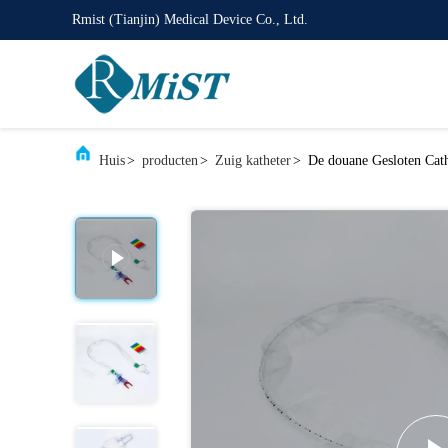
Rmist (Tianjin) Medical Device Co., Ltd.
Huis
>
producten
>
Zuig katheter
>
De douane Gesloten Cath