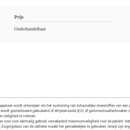
Prijs
Onderhandelbaar
apparaat wordt ontworpen om het suctioning van lichamelijke vloeistoffen van een p
et wordt gesteriliseerd gebruikend of ethyleenoxide (EO) of gammastraaltechnieken 
 veiligheid te voldoen.
n voor voor éénmalig gebruik, verzekerend maximumveiligheid voor de patiënt. Het 
e Zuigingsbuis van de catheter maakt het gemakkelijker te gebruiken, terwijl zijn