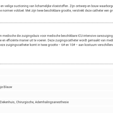
n veilige suctioning van lichamelijke vloeistoffen. Zijn ontwerp en bouw waarborgen
te normen voldoet. Met zijn twee beschikbare grootte, verstrekt deze catheter een 
n medische die zuigingsbuis voor medische beschikbare ICU-intensive carezuiging 
 en efficiënte manier uit te voeren. Deze zuigingscatheter wordt gemaakt van medis
eze zuigingscatheter komt in twee grootte – 6# en 10# – aan kostuum verschillen
nje Blauw
t Ziekenhuis, Chirurgische, Ademhalingsanesthesie