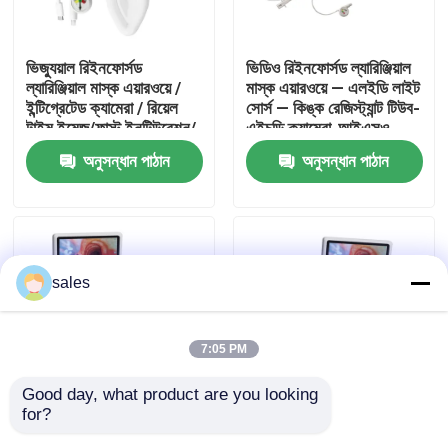
আমাদের সম্পর্কে
ভিজ্যুয়াল রিইনফোর্সড
ভিডিও রিইনফোর্সড ল্যারিঞ্জিয়াল
ল্যারিঞ্জিয়াল মাস্ক এয়ারওয়ে /
মাস্ক এয়ারওয়ে — এলইডি লাইট
ইন্টিগ্রেটেড ক্যামেরা / রিয়েল
সোর্স — কিঙ্ক রেজিস্ট্যান্ট টিউব-
কারখানা ভ্রমণ
টাইম ইমেজ/ফাস্ট ইনটিউবেশন/
এইচডি ক্যামেরা-আইএসও
আইএসও
অনুসন্ধান পাঠান
অনুসন্ধান পাঠান
মান নিয়ন্ত্রণ
আমাদের সাথে যোগাযোগ করুন
sales
উদ্ধৃতির জন্য আবেদন
7:05 PM
ইটি টিউব এয়ারওয়ে
Good day, what product are you looking 
for?
ভিজ্যুয়াল কম্বাইন্ড
ভিজ্যুয়াল কম্বাইন্ড
ল্যারিঞ্জিয়াল মাস্ক এয়ারওয়ে
এন্ডোব্রঙ্কিয়াল টিউব / রিয়েল
এন্ডোব্রঙ্কিয়াল টিউব / রিয়েল