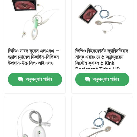
ভিডিও ডাবল লুমেন এলএমএ —
ভিডিও রিইনফোর্সড ল্যারিনজিয়াল
ডুয়াল চ্যানেল ডিজাইন-সিলিকন
মাস্ক এয়ারওয়ে ¢ অ্যান্ড্রয়েড
উপাদান-উচ্চ সিল-আইএসও
সিস্টেম ক্যাবল ¢ Kink
Resistant Tube-HD
Camera-ISO
অনুসন্ধান পাঠান
অনুসন্ধান পাঠান
বাড়ি
পণ্য
VR প্রদর্শন