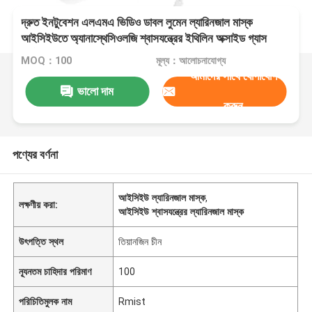
দ্রুত ইনটুবেশন এলএমএ ভিডিও ডাবল লুমেন ল্যারিনজাল মাস্ক
আইসিইউতে অ্যানাস্থেসিওলজি শ্বাসযন্ত্রের ইথিলিন অক্সাইড গ্যাস
নির্বীজিত
MOQ：100
মূল্য：আলোচনাযোগ্য
আমাদের সাথে যোগাযোগ
ভালো দাম
করুন
পণ্যের বর্ণনা
আইসিইউ ল্যারিনজাল মাস্ক
,
লক্ষণীয় করা:
আইসিইউ শ্বাসযন্ত্রের ল্যারিনজাল মাস্ক
উৎপত্তি স্থল
তিয়ানজিন চীন
ন্যূনতম চাহিদার পরিমাণ
100
পরিচিতিমুলক নাম
Rmist