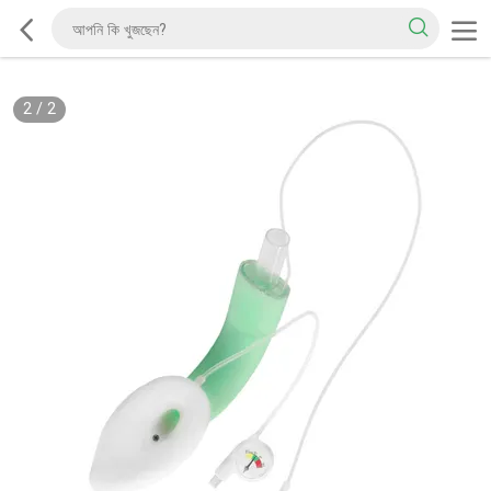
2
/
2