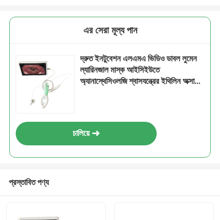
এর সেরা মূল্য পান
দ্রুত ইনটুবেশন এলএমএ ভিডিও ডাবল লুমেন
ল্যারিনজাল মাস্ক আইসিইউতে
অ্যানাস্থেসিওলজি শ্বাসযন্ত্রের ইথিলিন অক্সাইড
গ্যাস নির্বীজিত
চালিয়ে
প্রস্তাবিত পণ্য