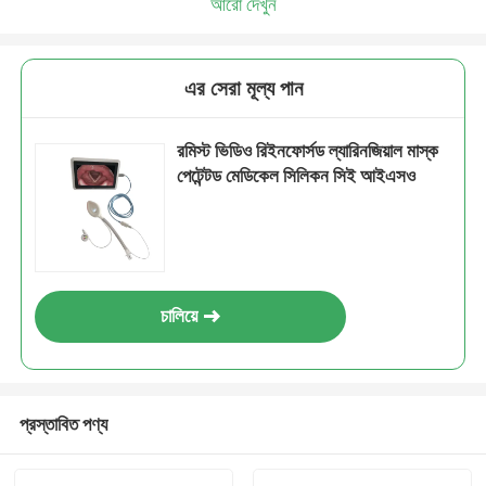
আরো দেখুন
এর সেরা মূল্য পান
রমিস্ট ভিডিও রিইনফোর্সড ল্যারিনজিয়াল মাস্ক
পেটেন্টড মেডিকেল সিলিকন সিই আইএসও
চালিয়ে
প্রস্তাবিত পণ্য