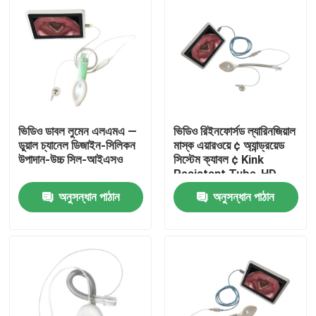
ভিডিও ডাবল লুমেন এলএমএ —
ভিডিও রিইনফোর্সড ল্যারিনজিয়াল
ডুয়াল চ্যানেল ডিজাইন-সিলিকন
মাস্ক এয়ারওয়ে ¢ অ্যান্ড্রয়েড
উপাদান-উচ্চ সিল-আইএসও
সিস্টেম ক্যাবল ¢ Kink
Resistant Tube-HD
Camera-ISO
অনুসন্ধান পাঠান
অনুসন্ধান পাঠান
বাড়ি
পণ্য
VR প্রদর্শন