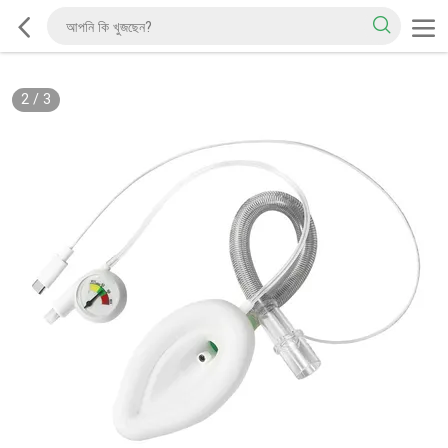
2
/
3