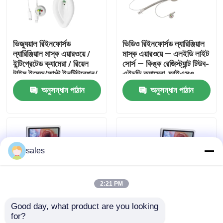
আমাদের সম্পর্কে
ভিজ্যুয়াল রিইনফোর্সড
ভিডিও রিইনফোর্সড ল্যারিঞ্জিয়াল
ল্যারিঞ্জিয়াল মাস্ক এয়ারওয়ে /
মাস্ক এয়ারওয়ে — এলইডি লাইট
কারখানা ভ্রমণ
ইন্টিগ্রেটেড ক্যামেরা / রিয়েল
সোর্স — কিঙ্ক রেজিস্ট্যান্ট টিউব-
টাইম ইমেজ/ফাস্ট ইনটিউবেশন/
এইচডি ক্যামেরা-আইএসও
আইএসও
অনুসন্ধান পাঠান
অনুসন্ধান পাঠান
মান নিয়ন্ত্রণ
আমাদের সাথে যোগাযোগ করুন
sales
উদ্ধৃতির জন্য আবেদন
2:21 PM
ইটি টিউব এয়ারওয়ে
Good day, what product are you looking 
for?
ল্যারিঞ্জিয়াল মাস্ক এয়ারওয়ে
ভিজ্যুয়াল কম্বাইন্ড
ভিজ্যুয়াল কম্বাইন্ড