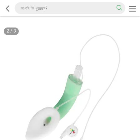
2
/
3