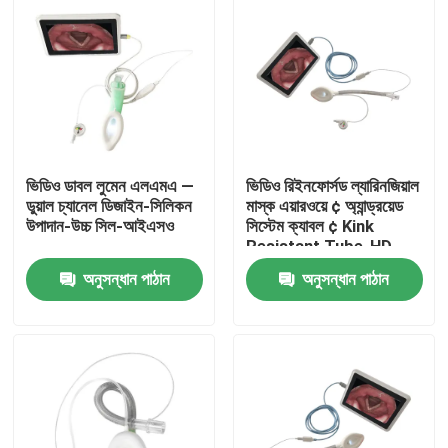
ভিডিও ডাবল লুমেন এলএমএ —
ভিডিও রিইনফোর্সড ল্যারিনজিয়াল
ডুয়াল চ্যানেল ডিজাইন-সিলিকন
মাস্ক এয়ারওয়ে ¢ অ্যান্ড্রয়েড
উপাদান-উচ্চ সিল-আইএসও
সিস্টেম ক্যাবল ¢ Kink
Resistant Tube-HD
Camera-ISO
অনুসন্ধান পাঠান
অনুসন্ধান পাঠান
বাড়ি
পণ্য
VR প্রদর্শন