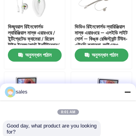
আমাদের সম্পর্কে
ভিজ্যুয়াল রিইনফোর্সড
ভিডিও রিইনফোর্সড ল্যারিঞ্জিয়াল
ল্যারিঞ্জিয়াল মাস্ক এয়ারওয়ে /
মাস্ক এয়ারওয়ে — এলইডি লাইট
কারখানা ভ্রমণ
ইন্টিগ্রেটেড ক্যামেরা / রিয়েল
সোর্স — কিঙ্ক রেজিস্ট্যান্ট টিউব-
টাইম ইমেজ/ফাস্ট ইনটিউবেশন/
এইচডি ক্যামেরা-আইএসও
আইএসও
অনুসন্ধান পাঠান
অনুসন্ধান পাঠান
মান নিয়ন্ত্রণ
আমাদের সাথে যোগাযোগ করুন
sales
উদ্ধৃতির জন্য আবেদন
8:01 AM
ইটি টিউব এয়ারওয়ে
Good day, what product are you looking 
for?
ল্যারিঞ্জিয়াল মাস্ক এয়ারওয়ে
ভিজ্যুয়াল কম্বাইন্ড
ভিজ্যুয়াল কম্বাইন্ড