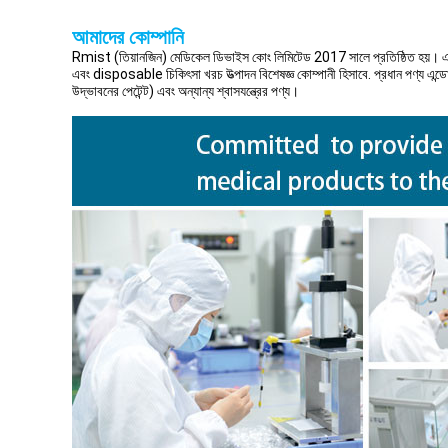
আমাদের কোম্পানি
Rmist (তিয়ানজিন) মেডিকেল ডিভাইস কোং লিমিটেড 2017 সালে প্রতিষ্ঠিত হয়। এটি এ
এবং disposable চিকিৎসা খরচ উত্পাদন বিশেষজ্ঞ কোম্পানী হিসাবে. প্রধান পণ্য এন্ডোট্র
উদ্ভাবনের পেটেন্ট) এবং অন্যান্য শ্বাসযন্ত্রের পণ্য।