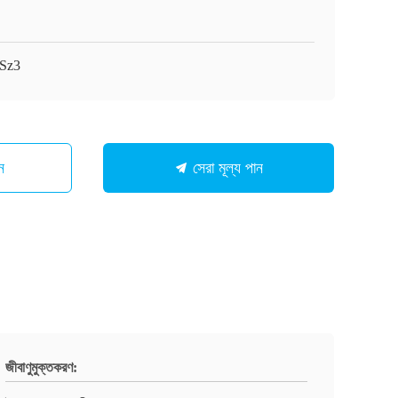
-Sz3
ন
সেরা মূল্য পান
জীবাণুমুক্তকরণ: