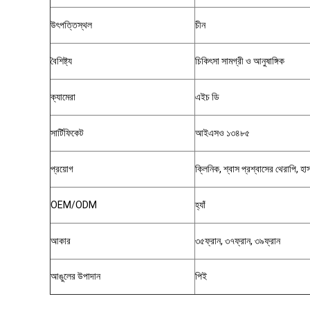
উৎপত্তিস্থল
চীন
বৈশিষ্ট্য
চিকিৎসা সামগ্রী ও আনুষাঙ্গিক
ক্যামেরা
এইচ ডি
সার্টিফিকেট
আইএসও ১৩৪৮৫
প্রয়োগ
ক্লিনিক, শ্বাস প্রশ্বাসের থেরাপি, হাস
OEM/ODM
হ্যাঁ
আকার
৩৫ফ্রান, ৩৭ফ্রান, ৩৯ফ্রান
আঙুলের উপাদান
পিই