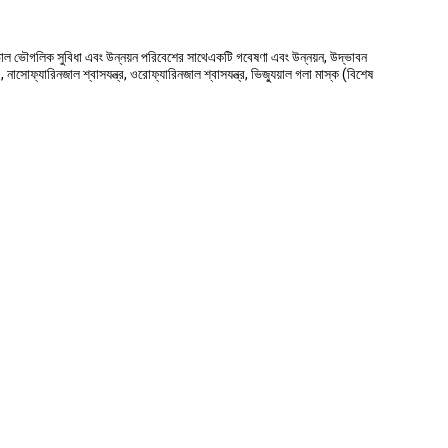
ভাল ভৌগলিক সুবিধা এবং উন্নয়ন পরিবেশের সাথেএকটি গবেষণা এবং উন্নয়ন, উদ্ভাবন
নাসোফ্যারিনজাল শ্বাসযন্ত্র, ওরোফ্যারিনজাল শ্বাসযন্ত্র, ভিজ্যুয়াল গলা মাস্ক (বিশেষ