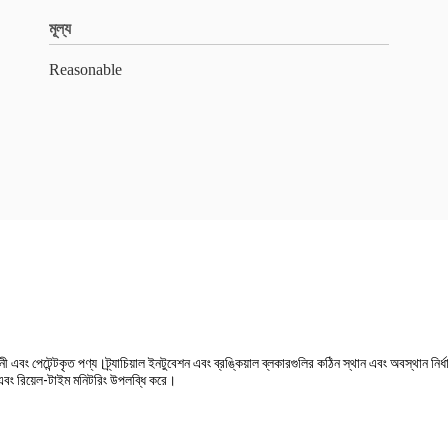
মূল্য
Reasonable
এবং পেটেন্টকৃত পণ্য।ট্র্যাচিয়াল ইনটুবেশন এবং ব্রঙ্কিয়াল ব্লকারগুলির কঠিন স্থান এবং অবস্থান নির্
িং এবং রিয়েল-টাইম মনিটরিং উপলব্ধি করে।