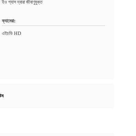
ইও গ্যাস দ্বারা জীবাণুমুক্ত
ক্যামেরা:
এইচডি HD
িউব