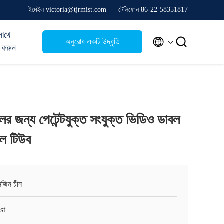
ইমেইল victoria@tjrmist.com
টেলিফোন 86-22-58351817
সাথে


অনুরোধ একটি উদ্ধৃতি
 করুন
 জন্য পেটেন্টযুক্ত সংযুক্ত ভিডিও ডাবল
়াল টিউব
ানজিন চীন
st