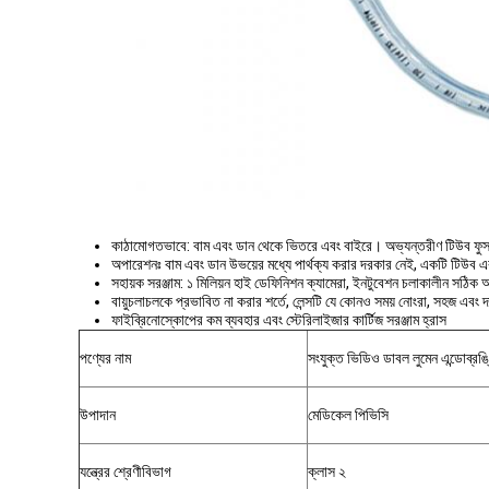
কাঠামোগতভাবে: বাম এবং ডান থেকে ভিতরে এবং বাইরে। অভ্যন্তরীণ টিউব ফুসফুস
অপারেশনঃ বাম এবং ডান উভয়ের মধ্যে পার্থক্য করার দরকার নেই, একটি টিউব 
সহায়ক সরঞ্জাম: ১ মিলিয়ন হাই ডেফিনিশন ক্যামেরা, ইনটুবেশন চলাকালীন সঠিক 
বায়ুচলাচলকে প্রভাবিত না করার শর্তে, লেন্সটি যে কোনও সময় নোংরা, সহজ এবং 
ফাইব্রিনোস্কোপের কম ব্যবহার এবং স্টেরিলাইজার কার্টিজ সরঞ্জাম হ্রাস
পণ্যের নাম
সংযুক্ত ভিডিও ডাবল লুমেন এন্ডোব্রঙ্
উপাদান
মেডিকেল পিভিসি
যন্ত্রের শ্রেণীবিভাগ
ক্লাস ২