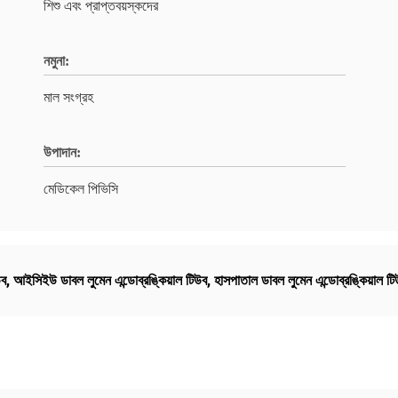
শিশু এবং প্রাপ্তবয়স্কদের
নমুনা:
মাল সংগ্রহ
উপাদান:
মেডিকেল পিভিসি
উব
,
আইসিইউ ডাবল লুমেন এন্ডোব্রঙ্কিয়াল টিউব
,
হাসপাতাল ডাবল লুমেন এন্ডোব্রঙ্কিয়াল ট