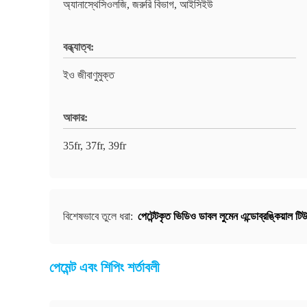
অ্যানাস্থেসিওলজি, জরুরি বিভাগ, আইসিইউ
বন্ধ্যাত্ব:
ইও জীবাণুমুক্ত
আকার:
35fr, 37fr, 39fr
পেটেন্টকৃত ভিডিও ডাবল লুমেন এন্ডোব্রঙ্কিয়াল টি
বিশেষভাবে তুলে ধরা:
পেমেন্ট এবং শিপিং শর্তাবলী