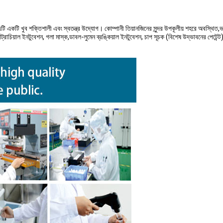
কটি খুব শক্তিশালী এবং স্বতন্ত্র উদ্যোগ। কোম্পানী তিয়ানজিনের সুন্দর উপকূলীয় শহরে অবস্থিত,
াচিয়াল ইনটুবেশন, গলা মাস্ক,ডাবল-লুমেন ব্রঙ্কিয়াল ইনটুবেশন, চাপ সূচক (বিশেষ উদ্ভাবনের পেটেন্ট), 