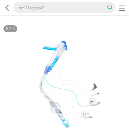
2
/
4