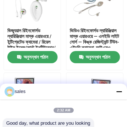
আমাদের সম্পর্কে
ভিজ্যুয়াল রিইনফোর্সড
ভিডিও রিইনফোর্সড ল্যারিঞ্জিয়াল
কারখানা ভ্রমণ
ল্যারিঞ্জিয়াল মাস্ক এয়ারওয়ে /
মাস্ক এয়ারওয়ে — এলইডি লাইট
ইন্টিগ্রেটেড ক্যামেরা / রিয়েল
সোর্স — কিঙ্ক রেজিস্ট্যান্ট টিউব-
টাইম ইমেজ/ফাস্ট ইনটিউবেশন/
এইচডি ক্যামেরা-আইএসও
মান নিয়ন্ত্রণ
আইএসও
অনুসন্ধান পাঠান
অনুসন্ধান পাঠান
আমাদের সাথে যোগাযোগ করুন
উদ্ধৃতির জন্য আবেদন
sales
ইটি টিউব এয়ারওয়ে
2:32 AM
Good day, what product are you looking 
ল্যারিঞ্জিয়াল মাস্ক এয়ারওয়ে