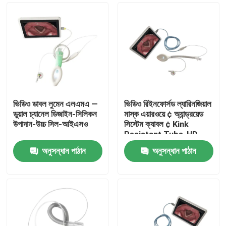
ভিডিও ডাবল লুমেন এলএমএ —
ভিডিও রিইনফোর্সড ল্যারিনজিয়াল
ডুয়াল চ্যানেল ডিজাইন-সিলিকন
মাস্ক এয়ারওয়ে ¢ অ্যান্ড্রয়েড
উপাদান-উচ্চ সিল-আইএসও
সিস্টেম ক্যাবল ¢ Kink
Resistant Tube-HD
Camera-ISO
অনুসন্ধান পাঠান
অনুসন্ধান পাঠান
বাড়ি
পণ্য
VR প্রদর্শন