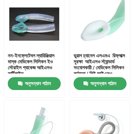
নন-ইনফ্লেটেবল ল্যারিঞ্জিয়াল
ডুয়াল চ্যানেল এলএমএ ️ রিফ্লাক্স
মাস্ক মেডিকেল সিলিকন ইও
সুরক্ষা ️ আইএসও স্ট্যান্ডার্ড
স্টেরাইল প্যাকেজ আইএসও
সংযোগকারী / মেডিকেল সিলিকন
সার্টিফাইড
কাঠামো / সিই আইএসও
অনুসন্ধান পাঠান
অনুসন্ধান পাঠান
বাড়ি
পণ্য
VR প্রদর্শন