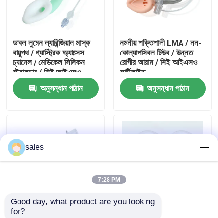
আমাদের সম্পর্কে
ডাবল লুমেন ল্যারিন্জিয়াল মাস্ক
নমনীয় শক্তিশালী LMA / নন-
বায়ুপথ / গ্যাস্ট্রিক অ্যাক্সেস
কোল্যাপসিবল টিউব / উন্নত
কারখানা ভ্রমণ
চ্যানেল / মেডিকেল সিলিকন
রোগীর আরাম / সিই আইএসও
স্ট্রাকচার / সিই আইএসও
সার্টিফাইড
অনুসন্ধান পাঠান
অনুসন্ধান পাঠান
মান নিয়ন্ত্রণ
আমাদের সাথে যোগাযোগ করুন
sales
উদ্ধৃতির জন্য আবেদন
7:28 PM
ইটি টিউব এয়ারওয়ে
Good day, what product are you looking 
for?
ল্যারিঞ্জিয়াল মাস্ক এয়ারওয়ে
শক্তিশালী স্বরযন্ত্র মাস্ক
শক্তিশালী সিলিকন ল্যারিঞ্জিয়াল