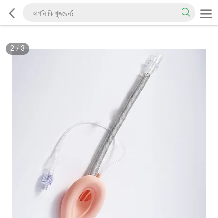
2
/
3