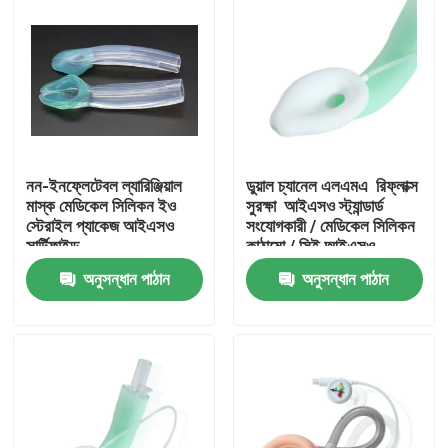
নন-ইনফ্লেটেবল ল্যারিঞ্জিয়াল
ডুয়াল চ্যানেল এলএমএ ️ রিফ্লাক্স
মাস্ক মেডিকেল সিলিকন ইও
সুরক্ষা ️ আইএসও স্ট্যান্ডার্ড
স্টেরাইল প্যাকেজ আইএসও
সংযোগকারী / মেডিকেল সিলিকন
সার্টিফাইড
কাঠামো / সিই আইএসও
অনুসন্ধান পাঠান
অনুসন্ধান পাঠান
বাড়ি
পণ্য
VR প্রদর্শন