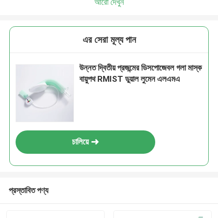
আরো দেখুন
এর সেরা মূল্য পান
উন্নত দ্বিতীয় প্রজন্মের ডিসপোজেবল গলা মাস্ক
বায়ুপথ RMIST ডুয়াল লুমেন এলএমএ
চালিয়ে
প্রস্তাবিত পণ্য