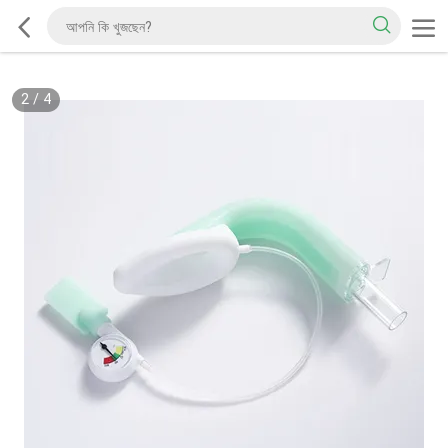
2
/
4