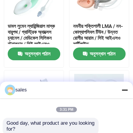
আমাদের সম্পর্কে
ডাবল লুমেন ল্যারিন্জিয়াল মাস্ক
নমনীয় শক্তিশালী LMA / নন-
বায়ুপথ / গ্যাস্ট্রিক অ্যাক্সেস
কোল্যাপসিবল টিউব / উন্নত
কারখানা ভ্রমণ
চ্যানেল / মেডিকেল সিলিকন
রোগীর আরাম / সিই আইএসও
স্ট্রাকচার / সিই আইএসও
সার্টিফাইড
অনুসন্ধান পাঠান
অনুসন্ধান পাঠান
মান নিয়ন্ত্রণ
আমাদের সাথে যোগাযোগ করুন
sales
উদ্ধৃতির জন্য আবেদন
3:31 PM
ইটি টিউব এয়ারওয়ে
Good day, what product are you looking 
for?
ল্যারিঞ্জিয়াল মাস্ক এয়ারওয়ে
শক্তিশালী স্বরযন্ত্র মাস্ক
শক্তিশালী সিলিকন ল্যারিঞ্জিয়াল