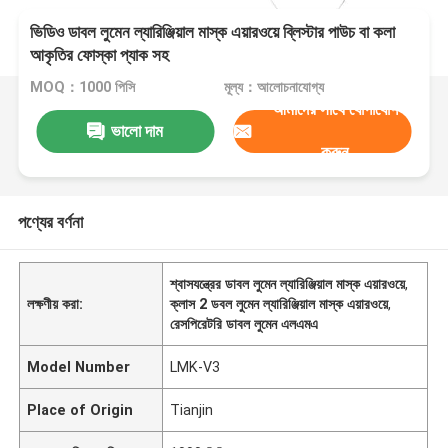
ভিডিও ডাবল লুমেন ল্যারিঞ্জিয়াল মাস্ক এয়ারওয়ে ব্লিস্টার পাউচ বা কলা
আকৃতির ফোস্কা প্যাক সহ
MOQ：1000 পিসি
মূল্য：আলোচনাযোগ্য
আমাদের সাথে যোগাযোগ
ভালো দাম
করুন
পণ্যের বর্ণনা
শ্বাসযন্ত্রের ডাবল লুমেন ল্যারিঞ্জিয়াল মাস্ক এয়ারওয়ে
,
লক্ষণীয় করা:
ক্লাস 2 ডবল লুমেন ল্যারিঞ্জিয়াল মাস্ক এয়ারওয়ে
,
রেসপিরেটরি ডাবল লুমেন এলএমএ
Model Number
LMK-V3
Place of Origin
Tianjin