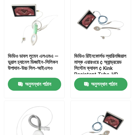
ভিডিও ডাবল লুমেন এলএমএ —
ভিডিও রিইনফোর্সড ল্যারিনজিয়াল
ডুয়াল চ্যানেল ডিজাইন-সিলিকন
মাস্ক এয়ারওয়ে ¢ অ্যান্ড্রয়েড
উপাদান-উচ্চ সিল-আইএসও
সিস্টেম ক্যাবল ¢ Kink
Resistant Tube-HD
Camera-ISO
অনুসন্ধান পাঠান
অনুসন্ধান পাঠান
বাড়ি
পণ্য
VR প্রদর্শন