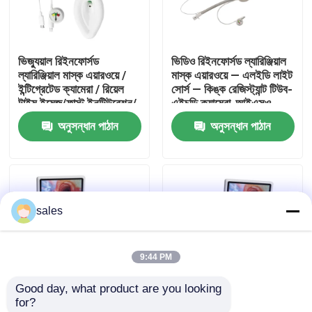
আমাদের সম্পর্কে
ভিজ্যুয়াল রিইনফোর্সড
ভিডিও রিইনফোর্সড ল্যারিঞ্জিয়াল
ল্যারিঞ্জিয়াল মাস্ক এয়ারওয়ে /
মাস্ক এয়ারওয়ে — এলইডি লাইট
কারখানা ভ্রমণ
ইন্টিগ্রেটেড ক্যামেরা / রিয়েল
সোর্স — কিঙ্ক রেজিস্ট্যান্ট টিউব-
টাইম ইমেজ/ফাস্ট ইনটিউবেশন/
এইচডি ক্যামেরা-আইএসও
আইএসও
অনুসন্ধান পাঠান
অনুসন্ধান পাঠান
মান নিয়ন্ত্রণ
আমাদের সাথে যোগাযোগ করুন
sales
উদ্ধৃতির জন্য আবেদন
9:44 PM
ইটি টিউব এয়ারওয়ে
Good day, what product are you looking 
for?
ল্যারিঞ্জিয়াল মাস্ক এয়ারওয়ে
ভিজ্যুয়াল কম্বাইন্ড
ভিজ্যুয়াল কম্বাইন্ড