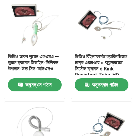
ভিডিও ডাবল লুমেন এলএমএ —
ভিডিও রিইনফোর্সড ল্যারিনজিয়াল
ডুয়াল চ্যানেল ডিজাইন-সিলিকন
মাস্ক এয়ারওয়ে ¢ অ্যান্ড্রয়েড
উপাদান-উচ্চ সিল-আইএসও
সিস্টেম ক্যাবল ¢ Kink
Resistant Tube-HD
Camera-ISO
অনুসন্ধান পাঠান
অনুসন্ধান পাঠান
বাড়ি
পণ্য
VR প্রদর্শন