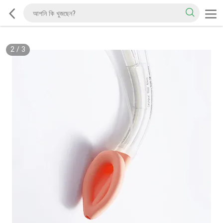
2
/
3