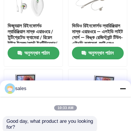
আমাদের সম্পর্কে
ভিজ্যুয়াল রিইনফোর্সড
ভিডিও রিইনফোর্সড ল্যারিঞ্জিয়াল
ল্যারিঞ্জিয়াল মাস্ক এয়ারওয়ে /
মাস্ক এয়ারওয়ে — এলইডি লাইট
কারখানা ভ্রমণ
ইন্টিগ্রেটেড ক্যামেরা / রিয়েল
সোর্স — কিঙ্ক রেজিস্ট্যান্ট টিউব-
টাইম ইমেজ/ফাস্ট ইনটিউবেশন/
এইচডি ক্যামেরা-আইএসও
আইএসও
অনুসন্ধান পাঠান
অনুসন্ধান পাঠান
মান নিয়ন্ত্রণ
আমাদের সাথে যোগাযোগ করুন
sales
উদ্ধৃতির জন্য আবেদন
10:33 AM
ইটি টিউব এয়ারওয়ে
Good day, what product are you looking 
for?
ল্যারিঞ্জিয়াল মাস্ক এয়ারওয়ে
ভিজ্যুয়াল কম্বাইন্ড
ভিজ্যুয়াল কম্বাইন্ড