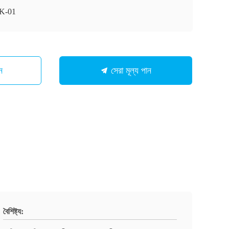
K-01
ন
সেরা মূল্য পান
বৈশিষ্ট্য: