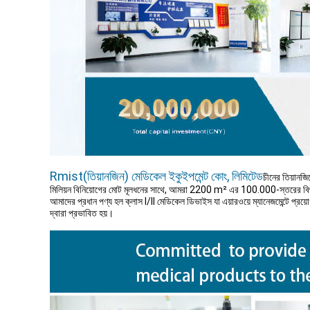
Rmist(তিয়ানজিন) মেডিকেল ইকুইপমেন্ট কোং, লিমিটেড
চীনের তিয়ানজ
মিলিয়ন বিনিয়োগের মোট মূলধনের সাথে, আমরা 2200 m² এর 100.000-স্তরের বিশ
আমাদের প্রধান পণ্য হল ক্লাস I/ll মেডিকেল ডিভাইস যা এয়ারওয়ে ম্যানেজমেন্টে প্রয়োগ ক
দ্বারা প্রভাবিত হয়।