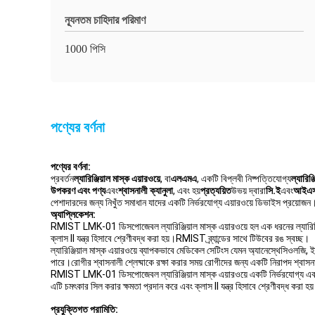
ন্যূনতম চাহিদার পরিমাণ
1000 পিসি
পণ্যের বর্ণনা
পণ্যের বর্ণনা:
প্রবর্তন
ল্যারিঞ্জিয়াল মাস্ক এয়ারওয়ে
, বা
এলএমএ
, একটি বিপ্লবী নিষ্পত্তিযোগ্য
ল্যারিঞ্
উপকরণ এবং পণ্য
এবং
শ্বাসনালী ক্যানুলা
, এবং হয়
প্রত্যয়িত
উভয় দ্বারা
সি.ই
এবং
আইএ
পেশাদারদের জন্য নিখুঁত সমাধান যাদের একটি নির্ভরযোগ্য এয়ারওয়ে ডিভাইস প্রয়োজন
অ্যাপ্লিকেশন:
RMIST LMK-01 ডিসপোজেবল ল্যারিঞ্জিয়াল মাস্ক এয়ারওয়ে হল এক ধরনের ল্যারিঞ্জিয
ক্লাস II যন্ত্র হিসাবে শ্রেণীবদ্ধ করা হয়।RMIST ব্র্যান্ডের সাথে টিউবের রঙ স্বচ্ছ।
ল্যারিঞ্জিয়াল মাস্ক এয়ারওয়ে ব্যাপকভাবে মেডিকেল সেটিংস যেমন অ্যানেস্থেসিওলজি, 
পারে।রোগীর শ্বাসনালী শ্লেষ্মাকে রক্ষা করার সময় রোগীদের জন্য একটি নিরাপদ শ্বাস
RMIST LMK-01 ডিসপোজেবল ল্যারিঞ্জিয়াল মাস্ক এয়ারওয়ে একটি নির্ভরযোগ্য এবং 
এটি চমৎকার সিল করার ক্ষমতা প্রদান করে এবং ক্লাস II যন্ত্র হিসাবে শ্রেণীবদ্ধ করা
প্রযুক্তিগত পরামিতি: