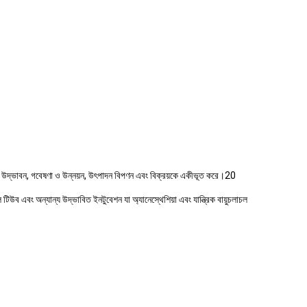
 যা উদ্ভাবন, গবেষণা ও উন্নয়ন, উৎপাদন বিপণন এবং বিক্রয়কে একীভূত করে।20
াল টিউব এবং অন্যান্য উদ্ভাবিত ইনটুবেশন যা অ্যানেস্থেশিয়া এবং যান্ত্রিক বায়ুচলাচল