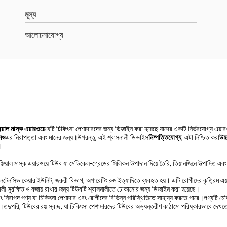
মূল্য
আলোচনাযোগ্য
জিয়াল মাস্ক এয়ারওয়ে
যেটি চিকিৎসা পেশাদারদের জন্য ডিজাইন করা হয়েছে যাদের একটি নির্ভরযোগ্য এয়
সও
এর নিরাপত্তা এবং মানের জন্য।উপরন্তু, এই শ্বাসনালী ডিভাইস
নিষ্পত্তিযোগ্য
, এটা নিশ্চিত করা
উচ্
।
়াল মাস্ক এয়ারওয়ে টিউব যা মেডিকেল-গ্রেডের সিলিকন উপাদান দিয়ে তৈরি, তিয়ানজিনে উত্পাদিত এব
ইনটেনসিভ কেয়ার ইউনিট, জরুরী বিভাগ, অপারেটিং রুম ইত্যাদিতে ব্যবহৃত হয়। এটি রোগীদের কৃত্রিম এয়া
নালী সুরক্ষিত ও বজায় রাখার জন্য টিউবটি শ্বাসনালীতে ঢোকানোর জন্য ডিজাইন করা হয়েছে।
নিরাপদ পণ্য যা চিকিৎসা পেশাদার এবং রোগীদের বিভিন্ন পরিস্থিতিতে সাহায্য করতে পারে।পণ্যটি মে
 হয়।তদুপরি, টিউবের রঙ স্বচ্ছ, যা চিকিৎসা পেশাদারদের টিউবের অভ্যন্তরীণ কাঠামো পরিষ্কারভাবে দেখত