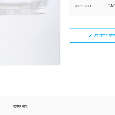
মডেল নম্বার
LM
যোগাযোগ করু
পণ্যের নাম: