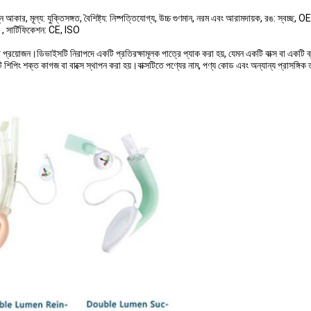
ন আকার, মূল্য: যুক্তিসঙ্গত, বৈশিষ্ট্য: নিষ্পত্তিযোগ্য, উচ্চ গুণমান, নরম এবং আরামদায়ক, রঙ: স্বচ্ছ, OE
ক , সার্টিফিকেশন: CE, ISO
োগ প্রয়োজন।ডিভাইসটি নিরাপদে একটি প্রতিরক্ষামূলক পাত্রে প্যাক করা হয়, যেমন একটি বাক্স বা একটি ব
 শক্ত কাগজ বা বাক্সে স্থাপন করা হয়।বাক্সটিতে পণ্যের নাম, পণ্য কোড এবং অন্যান্য প্রাসঙ্গিক ত