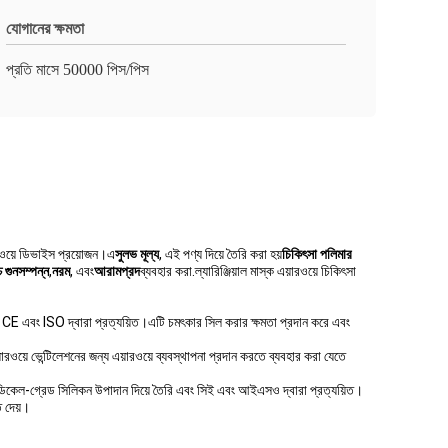
যোগানের ক্ষমতা
প্রতি মাসে 50000 পিস/পিস
ারওয়ে ডিভাইস প্রয়োজন।এ
সুলভ মূল্য
, এই পণ্য দিয়ে তৈরি করা হয়
চিকিৎসা পলিমার
চ গুনসম্পন্ন
,
নরম
, এবং
আরামপ্রদ
ব্যবহার করা.ল্যারিঞ্জিয়াল মাস্ক এয়ারওয়ে চিকিৎসা
ং CE এবং ISO দ্বারা প্রত্যয়িত।এটি চমৎকার সিল করার ক্ষমতা প্রদান করে এবং
রওয়ে ভেন্টিলেশনের জন্য এয়ারওয়ে ব্যবস্থাপনা প্রদান করতে ব্যবহার করা যেতে
ডিকেল-গ্রেড সিলিকন উপাদান দিয়ে তৈরি এবং সিই এবং আইএসও দ্বারা প্রত্যয়িত।
ে দেয়।