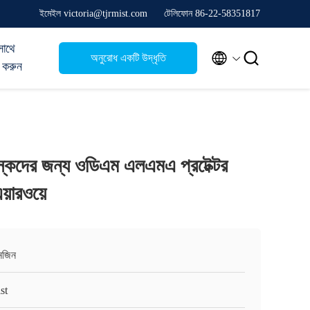
ইমেইল victoria@tjrmist.com
টেলিফোন 86-22-58351817
সাথে


অনুরোধ একটি উদ্ধৃতি
 করুন
য়স্কদের জন্য ওডিএম এলএমএ প্রটেক্টর
এয়ারওয়ে
ানজিন
st