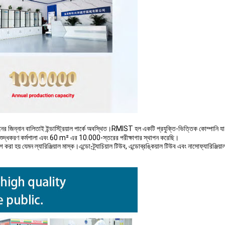
িনের জিন্নান বালিতাই ইন্ডাস্ট্রিয়াল পার্কে অবস্থিত।RMIST হল একটি প্রযুক্তি-ভিত্তিক কোম্পানি
ুদ্ধকরণ কর্মশালা এবং 60 m² এর 10.000-স্তরের পরীক্ষাগার স্থাপন করেছি।
রা হয় যেমন ল্যারিঞ্জিয়াল মাস্ক।এন্ডো-ট্র্যাচিয়াল টিউব, এন্ডোব্রঙ্কিয়াল টিউব এবং নাসোফ্যারিঞ্জিয়