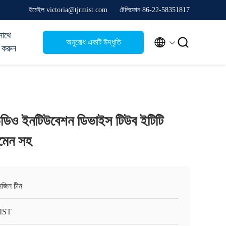
ইমেইল victoria@tjrmist.com
টেলিফোন 86-22-58351817
সাথে


অনুরোধ একটি উদ্ধৃতি
 করুন
িডিও ইনটিউবেশন ডিভাইস টিউব ইটিটি
ুমেন সহ
ানজিন চীন
IST