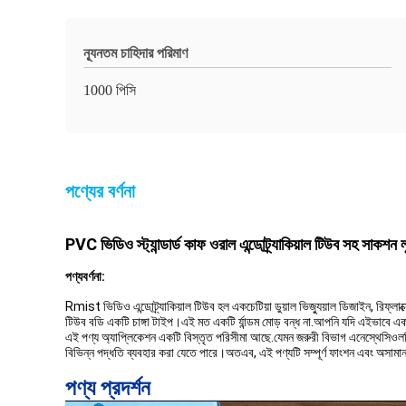
ন্যূনতম চাহিদার পরিমাণ
1000 পিসি
পণ্যের বর্ণনা
PVC ভিডিও স্ট্যান্ডার্ড কাফ ওরাল এন্ডোট্র্যাকিয়াল টিউব সহ সা
পণ্য
বর্ণনা:
Rmist ভিডিও এন্ডোট্র্যাকিয়াল টিউব হল একচেটিয়া ডুয়াল ভিজ্যুয়াল ডিজাইন, রিফ্লাক্স
টিউব বডি একটি চাঙ্গা টাইপ।এই মত একটি র্যান্ডম মোড় বন্ধ না.আপনি যদি এইভাবে একট
এই পণ্য অ্যাপ্লিকেশন একটি বিস্তৃত পরিসীমা আছে.যেমন জরুরী বিভাগ এনেস্থেসিওল
বিভিন্ন পদ্ধতি ব্যবহার করা যেতে পারে।অতএব, এই পণ্যটি সম্পূর্ণ ফাংশন এবং অসাম
পণ্য প্রদর্শন