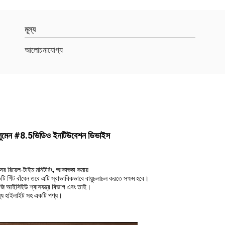
মূল্য
আলোচনাযোগ্য
কশন লুমেন #8.5ভিডিও ইনটিউবেশন ডিভাইস
ের রিয়েল-টাইম মনিটরিং, আকাঙ্ক্ষা কমায়
ি গিঁট বাঁধেন তবে এটি স্বাভাবিকভাবে বায়ুচলাচল করতে সক্ষম হবে।
জি আইসিইউ শ্বাসযন্ত্র বিভাগ এবং তাই।
ান্য হাইলাইট সহ একটি পণ্য।