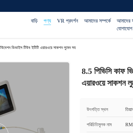
বাড়ি
পণ্য
VR প্রদর্শন
আমাদের সম্পর্কে
আমাদের 
যোগাযোগ
িউবেশন ডিভাইস টিউব ইটিটি এয়ারওয়ে সাকশন লুমেন সহ
8.5 পিভিসি কাফ ভ
এয়ারওয়ে সাকশন ল
উৎপত্তি স্থল
তিয়
পরিচিতিমুলক নাম
RM