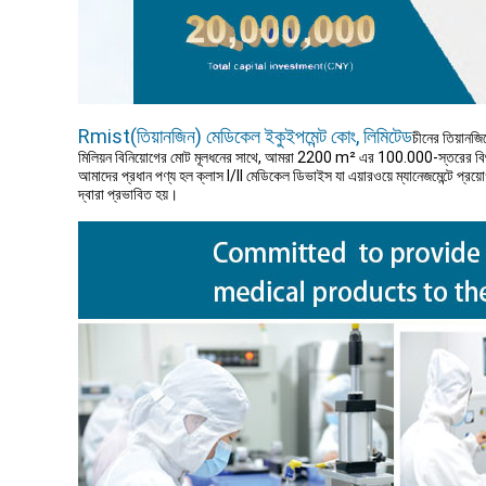
Rmist(তিয়ানজিন) মেডিকেল ইকুইপমেন্ট কোং, লিমিটেড
চীনের তিয়ানজ
মিলিয়ন বিনিয়োগের মোট মূলধনের সাথে, আমরা 2200 m² এর 100.000-স্তরের বিশ
আমাদের প্রধান পণ্য হল ক্লাস I/ll মেডিকেল ডিভাইস যা এয়ারওয়ে ম্যানেজমেন্টে প্রয়োগ ক
দ্বারা প্রভাবিত হয়।