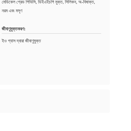
মেডিকেল গ্রেড পিভিসি, ডিইএইচপি মুক্ত, সিলিকন, অ-বিষাক্ত,
নরম এবং মসৃণ
জীবাণুমুক্তকরণ:
ইও গ্যাস দ্বারা জীবাণুমুক্ত