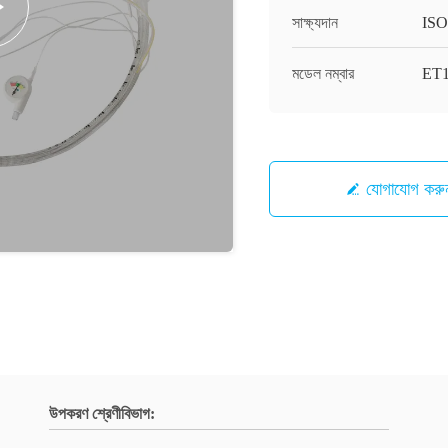
সাক্ষ্যদান
ISO
মডেল নম্বার
ET
যোগাযোগ করু
উপকরণ শ্রেণীবিভাগ: