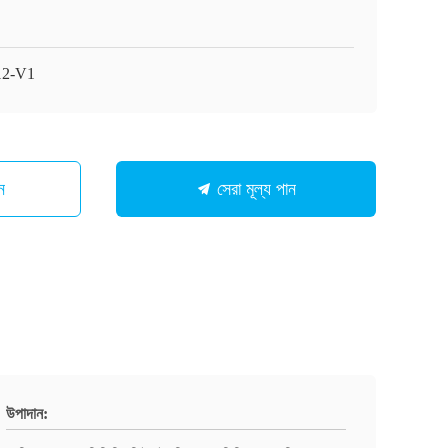
12-V1
ন
সেরা মূল্য পান
উপাদান: