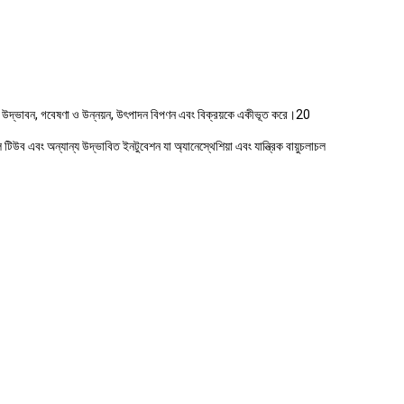
 যা উদ্ভাবন, গবেষণা ও উন্নয়ন, উৎপাদন বিপণন এবং বিক্রয়কে একীভূত করে।20
াল টিউব এবং অন্যান্য উদ্ভাবিত ইনটুবেশন যা অ্যানেস্থেশিয়া এবং যান্ত্রিক বায়ুচলাচল