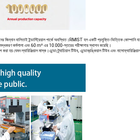
িনের জিন্নান বালিতাই ইন্ডাস্ট্রিয়াল পার্কে অবস্থিত।RMIST হল একটি প্রযুক্তি-ভিত্তিক কোম্পানি
ুদ্ধকরণ কর্মশালা এবং 60 m² এর 10.000-স্তরের পরীক্ষাগার স্থাপন করেছি।
রা হয় যেমন ল্যারিঞ্জিয়াল মাস্ক।এন্ডো-ট্র্যাচিয়াল টিউব, এন্ডোব্রঙ্কিয়াল টিউব এবং নাসোফ্যারিঞ্জিয়