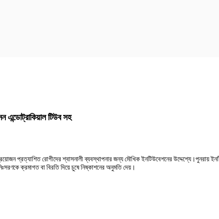
মেন এন্ডোট্রাকিয়াল টিউব সহ
াচল প্রয়োজন প্রত্যাশিত রোগীদের শ্বাসনালী ব্যবস্থাপনার জন্য মৌখিক ইনটিউবেশনের উদ্দেশ্যে।পুনরায়
সরণকে ক্রমাগত বা বিরতি দিয়ে চুষে নিষ্কাশনের অনুমতি দেয়।