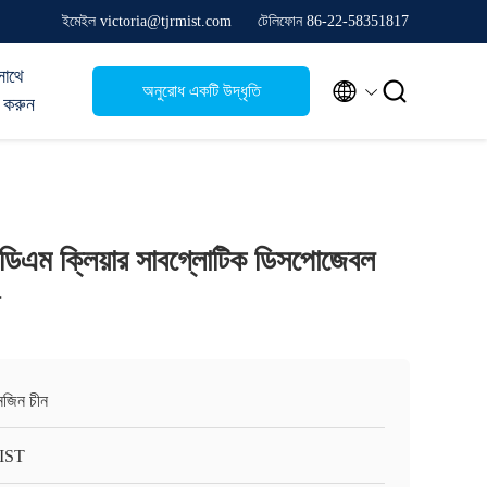
ইমেইল victoria@tjrmist.com
টেলিফোন 86-22-58351817
সাথে


অনুরোধ একটি উদ্ধৃতি
 করুন
ডিএম ক্লিয়ার সাবগ্লোটিক ডিসপোজেবল
ানজিন চীন
IST