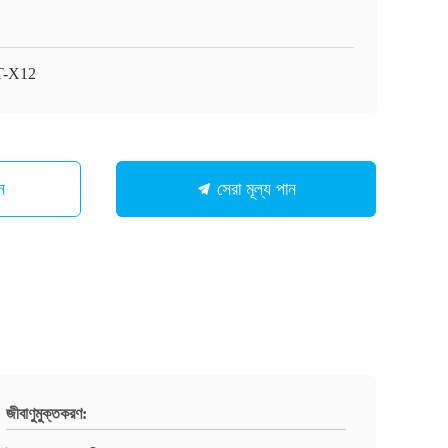
T-X12
ন
সেরা মূল্য পান
জীবাণুমুক্তকরণ: