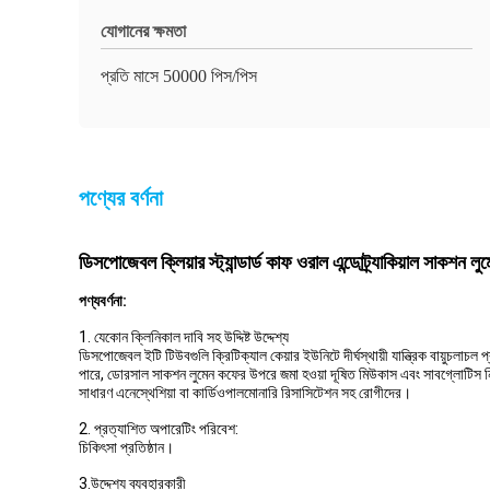
যোগানের ক্ষমতা
প্রতি মাসে 50000 পিস/পিস
পণ্যের বর্ণনা
ডিসপোজেবল ক্লিয়ার স্ট্যান্ডার্ড কাফ ওরাল এন্ডোট্র্যাকিয়াল সাকশন লু
পণ্য
বর্ণনা:
1. যেকোন ক্লিনিকাল দাবি সহ উদ্দিষ্ট উদ্দেশ্য
ডিসপোজেবল ইটি টিউবগুলি ক্রিটিক্যাল কেয়ার ইউনিটে দীর্ঘস্থায়ী যান্ত্রিক বায়ুচল
পারে, ডোরসাল সাকশন লুমেন কফের উপরে জমা হওয়া দূষিত মিউকাস এবং সাবগ্লোটিস নিঃ
সাধারণ এনেস্থেশিয়া বা কার্ডিওপালমোনারি রিসাসিটেশন সহ রোগীদের।
2. প্রত্যাশিত অপারেটিং পরিবেশ:
চিকিৎসা প্রতিষ্ঠান।
3.উদ্দেশ্য ব্যবহারকারী