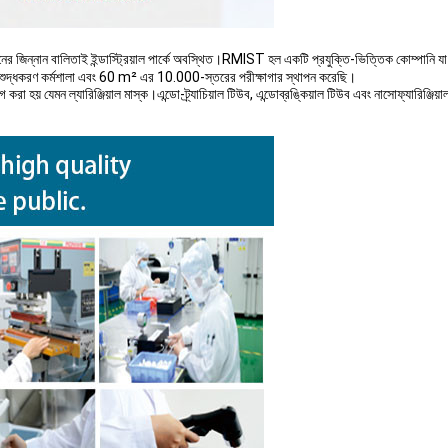
িনের জিন্নান বালিতাই ইন্ডাস্ট্রিয়াল পার্কে অবস্থিত।RMIST হল একটি প্রযুক্তি-ভিত্তিক কোম্পানি
ুদ্ধকরণ কর্মশালা এবং 60 m² এর 10.000-স্তরের পরীক্ষাগার স্থাপন করেছি।
রা হয় যেমন ল্যারিঞ্জিয়াল মাস্ক।এন্ডো-ট্র্যাচিয়াল টিউব, এন্ডোব্রঙ্কিয়াল টিউব এবং নাসোফ্যারিঞ্জিয়