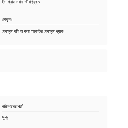
ইও গ্যাস দ্বারা জীবাণুমুক্ত
মোড়ক:
ফোস্কা থলি বা কলা-আকৃতির ফোস্কা প্যাক
পরিশোধের শর্ত
টি/টি