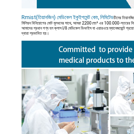
Rmist(তিয়ানজিন) মেডিকেল ইকুইপমেন্ট কোং, লিমিটেড
চীনের তিয়ানজ
মিলিয়ন বিনিয়োগের মোট মূলধনের সাথে, আমরা 2200 m² এর 100.000-স্তরের বিশ
আমাদের প্রধান পণ্য হল ক্লাস I/ll মেডিকেল ডিভাইস যা এয়ারওয়ে ম্যানেজমেন্টে প্রয়োগ ক
দ্বারা প্রভাবিত হয়।