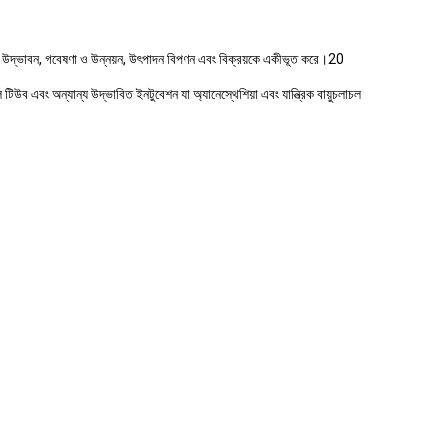
 যা উদ্ভাবন, গবেষণা ও উন্নয়ন, উৎপাদন বিপণন এবং বিক্রয়কে একীভূত করে।20
াল টিউব এবং অন্যান্য উদ্ভাবিত ইনটুবেশন যা অ্যানেস্থেশিয়া এবং যান্ত্রিক বায়ুচলাচল