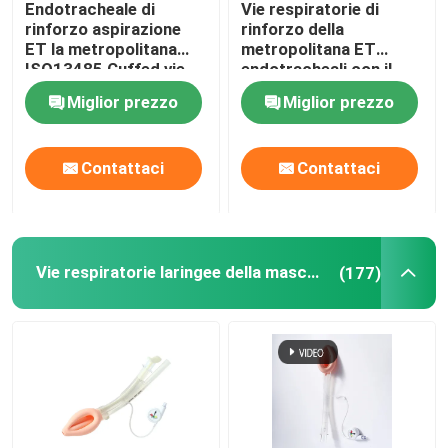
Endotracheale di
Vie respiratorie di
rinforzo aspirazione
rinforzo della
Metropolitana bronchiale dello stampo
ET la metropolitana
metropolitana ET
ISO13485 Cuffed vie
endotracheali con il
respiratorie hanno
monitor di pressione di
Miglior prezzo
Miglior prezzo
certificato
Intracuff
Catetere di aspirazione
Contattaci
Contattaci
Video dispositivi di intubazione
Metropolitana orofaringea della via aerea
Vie respiratorie laringee della maschera
(177)
PPE dei dispositivi di protezione individuale
Anestesia Dispositivi
Componenti del tubo endotracheale