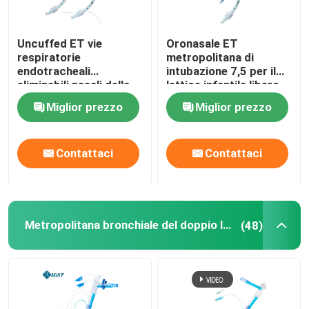
Uncuffed ET vie
Oronasale ET
respiratorie
metropolitana di
endotracheali
intubazione 7,5 per il
eliminabili nasali della
lattice infantile libero
metropolitana per
Miglior prezzo
Miglior prezzo
l'OEM chirurgico
Contattaci
Contattaci
Metropolitana bronchiale del doppio lume
(48)