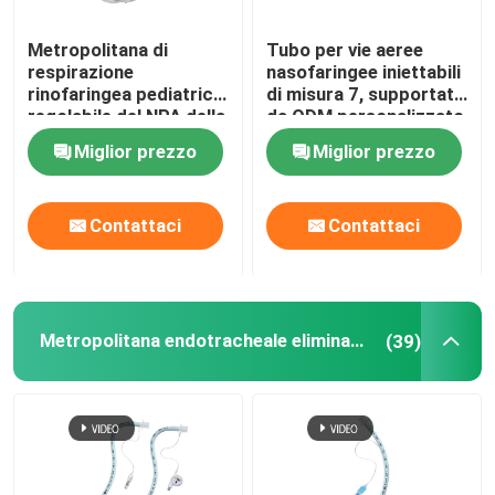
Metropolitana di
Tubo per vie aeree
respirazione
nasofaringee iniettabili
rinofaringea pediatrica
di misura 7, supportato
regolabile del NPA della
da ODM personalizzato
via aerea con la punta
Miglior prezzo
Miglior prezzo
morbida
Contattaci
Contattaci
Metropolitana endotracheale eliminabile
(39)