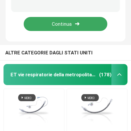
Metropolitana endotracheale eliminabile preformata di rinforzo trasparente per chirurgia
Materiale bronchiale endobronchiale del PVC della metropolitana dello stampo di Uniblocker della parete sottile
ET vie respiratorie della metropolitana
OEM endobronchiale dello stampo della singola del lume metropolitana bronchiale dello stampo
Anestesia bronchiale 7.0FR dello stampo degli stampi endobronchiali chirurgici ISO13485
Vie respiratorie laringee della maschera
Metropolitana rinofaringea della via aerea
ALTRE CATEGORIE DAGLI STATI UNITI
Metropolitana endotracheale eliminabile
ET vie respiratorie della metropolitana
(178)
Metropolitana bronchiale del doppio lume
Monitor di pressione della via aerea
Manometro di pressione del polsino