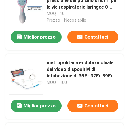
pressione del polsino di ETT per
le vie respiratorie laringee 0-
120cmH2O della maschera
MOQ：10
Prezzo：Negoziabile
Miglior prezzo
Contattaci
metropolitana endobronchiale
dei video dispositivi di
intubazione di 35Fr 37Fr 39Fr
41Fr con la macchina
MOQ：100
fotografica
Miglior prezzo
Contattaci