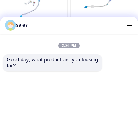
Cannula della trachea
Il ODM Cuffed la
sales
della metropolitana
metropolitana
della tracheotomia
bronchiale del doppio
Cuffed lume del doppio
lume per la
2:36 PM
di ICU
tracheotomia
Miglior prezzo
Miglior prezzo
Good day, what product are you looking 
for?
Contattaci
Contattaci
Osservi più
Casa
Circa noi
Contattaci
Desktop Site
Mappa del sito
Norme sulla privacy