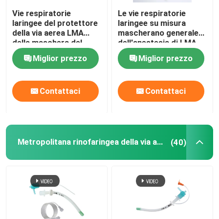
Vie respiratorie
Le vie respiratorie
Cateteri OEM
laringee del protettore
laringee su misura
della via aerea LMA
mascherano generale
della maschera del
dell'anestesia di LMA
silicone del grado
Miglior prezzo
Miglior prezzo
medico
Contattaci
Contattaci
Metropolitana rinofaringea della via aerea
(40)