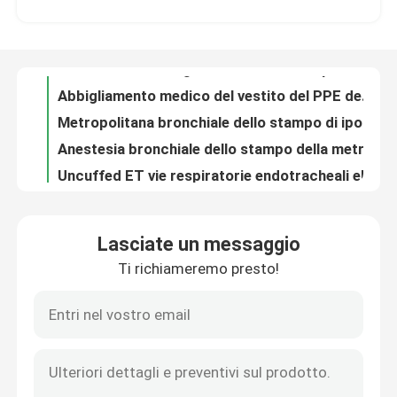
Abbigliamento medico del vestito del PPE del PPE dei dispositivi di protezione individuale dell'OEM
Metropolitana bronchiale dello stampo di ipossiemia EZ per il polmone crollato
Chi siamo
Anestesia bronchiale dello stampo della metropolitana endotracheale medica del PVC Uniblocker
Uncuffed ET vie respiratorie endotracheali eliminabili nasali della metropolitana per l'OEM chirurgico
Fatory Tour
Oronasale ET metropolitana di intubazione 7,5 per il lattice infantile libero
Metropolitana medica endotracheale dei video dispositivi ETT di intubazione di anestesiologia
Controllo di qualità
No. endotracheale orale 7,5 della via aerea della metropolitana ET del PVC con il monitor di pressione di Intracuff
7,5 vie respiratorie endotracheali eliminabili della metropolitana di intubazione con Intracuff
Contattaci
Metropolitana endotracheale pediatrica oronasale 7,0 della via aerea con il lume di aspirazione
Lasciate un messaggio
Metropolitana endotracheale eliminabile Subglottic della radura del ODM con il lume di aspirazione
Ti richiameremo presto!
notizie
Metropolitana endotracheale medica ET Cuffed nella pediatria per ICU
Catetere endotracheale eliminabile di aspirazione della metropolitana dell'OEM per uso medico
Chiaro ETT ha preformato la metropolitana tracheale Cuffed metropolitana endotracheale
Tutti i casi
Catetere tracheale di rinforzo liscio di aspirazione della metropolitana endotracheale eliminabile
Vie respiratorie endotracheali della metropolitana ET pediatriche per la chirurgia della tracheotomia
Richiedere un preventivo