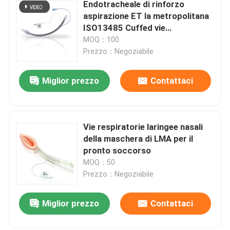
Endotracheale di rinforzo
aspirazione ET la metropolitana
ISO13485 Cuffed vie
respiratorie hanno certificato
MOQ：100
Prezzo：Negoziabile
Miglior prezzo
Contattaci
Vie respiratorie laringee nasali
della maschera di LMA per il
pronto soccorso
MOQ：50
Prezzo：Negoziabile
Miglior prezzo
Contattaci