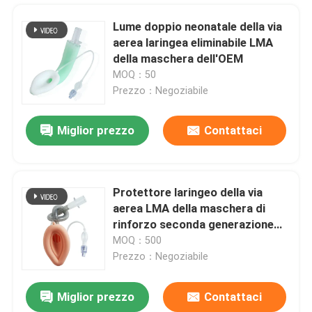
Lume doppio neonatale della via
aerea laringea eliminabile LMA
della maschera dell'OEM
MOQ：50
Prezzo：Negoziabile
Miglior prezzo
Contattaci
Protettore laringeo della via
aerea LMA della maschera di
Casa
rinforzo seconda generazione
con Balloon pilota
MOQ：500
Prezzo：Negoziabile
Prodotti
Miglior prezzo
Contattaci
Vie aeree rinofaringee orali della metropolitana di dimensione 7 per l'emergenza del pronto soccorso
Mostra VR