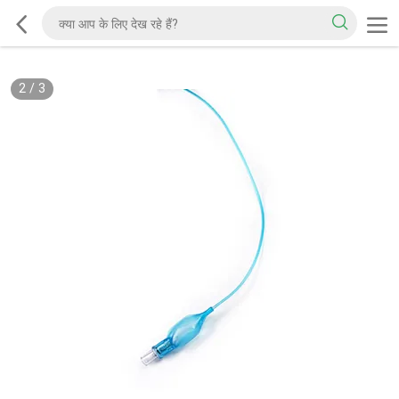
2
/
3