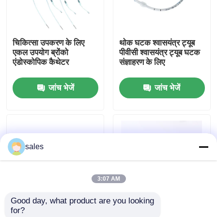
हमारे बारे में
चिकित्सा उपकरण के लिए
थोक घटक श्वासयंत्र ट्यूब
एकल उपयोग ब्रोंको
पीवीसी श्वासयंत्र ट्यूब घटक
फैक्टरी यात्रा
एंडोस्कोपिक कैथेटर
संज्ञाहरण के लिए
जांच भेजें
जांच भेजें
गुणवत्ता नियंत्रण
हमसे संपर्क करें
sales
एक बोली का अनुरोध
3:07 AM
ईटी ट्यूब एयरवे
Good day, what product are you looking 
for?
स्वरयंत्र मुखौटा वायुमार्ग
स्टेरिल पीवीसी एंडोट्रैचियल
वायुमार्ग प्रबंधन के लिए