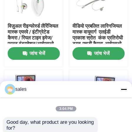
हमारे बारे में
विज़ुअल रीइन्फोर्स्ड लैरिंजियल
वीडियो प्रबलित लारिनजियल
मास्क एयरवे / इंटीग्रेटेड
मास्क वायुमार्ग ️ एलईडी
फैक्टरी यात्रा
कैमरा / रियल टाइम इमेज/
प्रकाश स्रोत ️ कंक प्रतिरोधी
फास्ट इंट्यूबेशन/आईएसओ
ट्यूब-एचडी कैमरा-आईएसओ
जांच भेजें
जांच भेजें
गुणवत्ता नियंत्रण
हमसे संपर्क करें
sales
एक बोली का अनुरोध
3:04 PM
ईटी ट्यूब एयरवे
Good day, what product are you looking 
for?
स्वरयंत्र मुखौटा वायुमार्ग
विजुअल कंबाइंड एंडोब्रोंकियल
विजुअल कंबाइंड एंडोब्रोंकियल