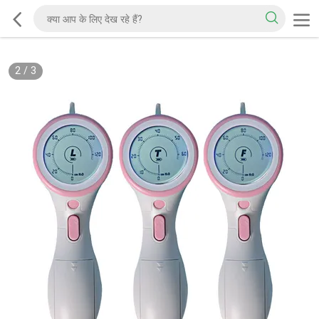
2
/
3