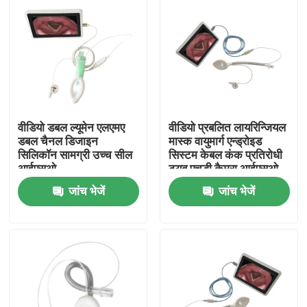
वीडियो डबल ल्यूमेन एलएमए
वीडियो प्रबलित लायरिन्जियल
डबल चैनल डिजाइन
मास्क वायुमार्ग एन्ड्रोइड
सिलिकॉन सामग्री उच्च सील
सिस्टम केबल कंक प्रतिरोधी
आईएसओ
ट्यूब एचडी कैमरा आईएसओ
जांच भेजें
जांच भेजें
होम
उत्पाद
वीआर दिखाएँ