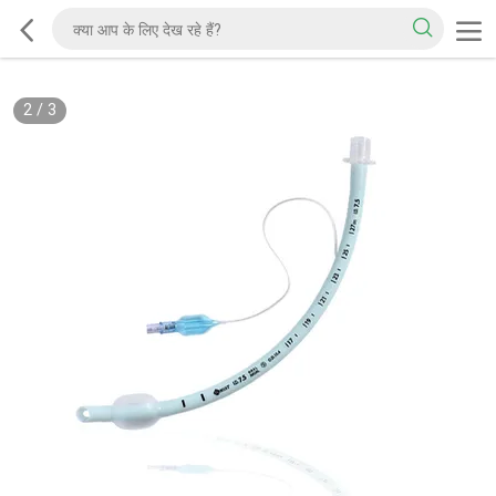
2
/
3