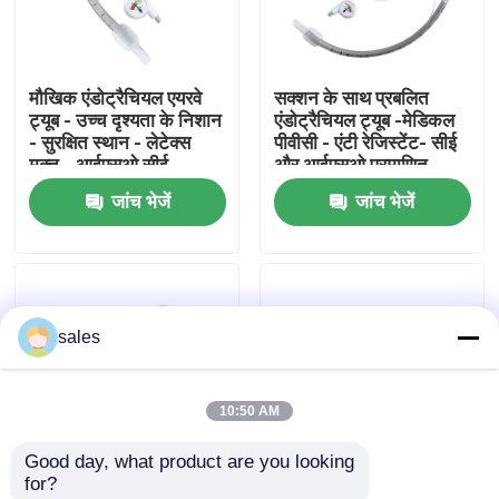
हमारे बारे में
मौखिक एंडोट्रैचियल एयरवे
सक्शन के साथ प्रबलित
ट्यूब - उच्च दृश्यता के निशान
एंडोट्रैचियल ट्यूब -मेडिकल
फैक्टरी यात्रा
- सुरक्षित स्थान - लेटेक्स
पीवीसी - एंटी रेजिस्टेंट- सीई
मुक्त - आईएसओ सीई
और आईएसओ प्रमाणित
प्रमाणन
जांच भेजें
जांच भेजें
गुणवत्ता नियंत्रण
हमसे संपर्क करें
sales
एक बोली का अनुरोध
10:50 AM
ईटी ट्यूब एयरवे
Good day, what product are you looking 
for?
स्वरयंत्र मुखौटा वायुमार्ग
डिस्पोजेबल प्रबलित
डिस्पोजेबल रीइन्फोर्स्ड