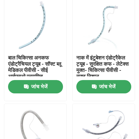
बाल चिकित्सा अनकफ
नाक में इंटुबेशन एंडोट्रैकेल
एंडोट्रैचियल ट्यूब - सॉफ्ट ब्लू
ट्यूब - सुरक्षित कफ - लेटेक्स
मेडिकल पीवीसी - सीई
मुक्त- चिकित्सा पीवीसी -
आईएसओ प्रमाणित
स्पष्ट निशान
जांच भेजें
जांच भेजें
होम
उत्पाद
वीआर दिखाएँ